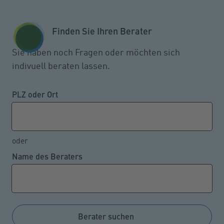
Zum Seiteninhalt springen
GESCHÄFTSKUNDEN
KUNDENPORTAL
Finden Sie Ihren Berater
MENÜ
Sie haben noch Fragen oder möchten sich
indivuell beraten lassen.
Streit wegen Geschwindigkeits-
Begrenzung auf der Autobahn
PLZ oder Ort
oder
07.06.2022
Name des Beraters
Der Regelungsbereich eines am rechten
Fahrbahnrand aufgestellten Verkehrszeichens
umfasst auch auf Autobahnen im Sinne einer
gedachten quer verlaufenden Linie sämtliche
Berater suchen
Fahrstreifen einer Fahrtrichtung. Das geht aus einem