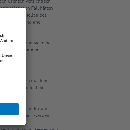
gen Grenzen vorsichtiger
entschiedenen Fall hätten
urch das Umstellen des
der Beweisaufnahme
können.
en können. Denn sie habe
s selbst aufkommen.
n verantwortlich machen
re Fälle zumindest die
z. Es kann eine für die
l frei vereinbart werden.
se möglich sind, lassen sich