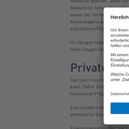
Rechtlich geboten „seien nur
Mensch für notwendig und au
weder der Vermieter noch di
Kinderwagens zu Schaden ko
ausreichend Platz vorhanden
Im Übrigen habe die Klägeri
keine Zeugen für den Vorfal
Private Ab
Das Gerichtsurteil belegt, d
kann. Daher ist eine individ
finanziellen Folgen einer m
Eine private Unfallversicher
persönliche Situation angeme
Einkommenseinbußen, die trot