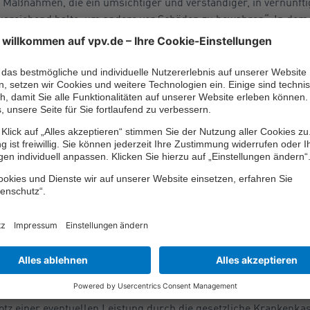
 Maßnahmen, die ein umsichtiger und verständiger, in vernünfti
sreichend halte, um andere vor Schäden zu bewahren“. In dem 
e Besitzerin des Buggys damit rechnen müssen, dass jemand d
mmt. Auf dem Treppenabsatz sei nämlich nach dem Ergebnis 
 gewesen, um den Kinderwagen gefahrlos beiseiteschieben zu 
n ihre Version vom Zustandekommen ihres Sturzes nicht beweis
l benennen können. Sie müsse daher für die Folgen ihres Sturze
sicherung schützt
ass man nicht immer einen anderen für einen erlittenen Schade
uelle Absicherung empfehlenswert, die auch für solche und ande
öglichen Gesundheitsschädigung abdeckt.
ung bietet beispielsweise rund um die Uhr einen weltweiten Schut
ssene Kapitalsumme oder/und Rentenleistung im Invaliditätsfal
z einer eventuellen Leistung durch die gesetzliche Krankenkas