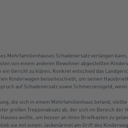
es Mehrfamilienhauses Schadenersatz verlangen kann,
asten von einem anderen Bewohner abgestellten Kinder
te ein Gericht zu klären. Konkret entschied das Landgeric
inen Kinderwagen beiseiteschiebt, um seinen Hausbrief
spruch auf Schadenersatz sowie Schmerzensgeld, wenn er
ung, die sich in einem Mehrfamilienhaus befand, stellt
ter großen Treppenabsatz ab, der sich im Bereich der 
 Hauses wollte, um besser an ihren Briefkasten zu gela
blieb sie mit einem Jackenärmel am Griff des Kinderwa