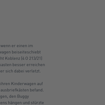
 wenn er einen im
wagen beiseiteschiebt
ht Koblenz (4 O 213/21)
kasten besser erreichen
 sich dabei verletzt.
e ihren Kinderwagen auf
Hausbriefkästen befand.
ngen, den Buggy
gens hängen und stürzte