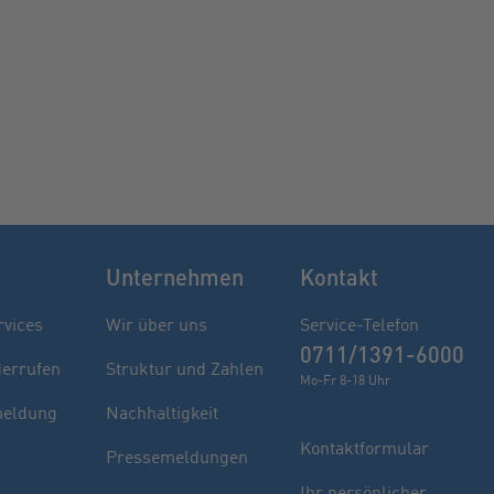
Unternehmen
Kontakt
rvices
Wir über uns
Service-Telefon
0711/1391-6000
derrufen
Struktur und Zahlen
Mo-Fr 8-18 Uhr
eldung
Nachhaltigkeit
Kontaktformular
Pressemeldungen
Finden Sie Ihren Berater
Ihr persönlicher