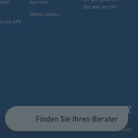
rben
Karriere
Berater vor Ort
Sie haben noch Fragen oder möchten sich
Offene Stellen
indivuell beraten lassen.
n mit VPV
PLZ oder Ort
oder
Name des Beraters
Berater suchen
Finden Sie Ihren Berater
Impressum
Datenschutz
Cookie-Einstellungen
Barrierefreiheit