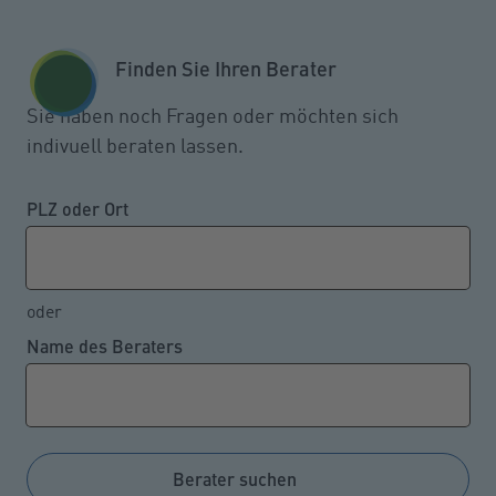
Zum Seiteninhalt springen
GESCHÄFTSKUNDEN
KUNDENPORTAL
Finden Sie Ihren Berater
MENÜ
Sie haben noch Fragen oder möchten sich
indivuell beraten lassen.
Über 100 km/h zu schnell –
Raser zweifelt Polizei-Beweis
PLZ oder Ort
an
oder
Name des Beraters
15.06.2022
Verfügt ein Polizeifahrzeug, das einem Raser zur
Geschwindigkeitsmessung nachfährt, über keinen
geeichten Tacho, kann dieses Manko durch geringen
Berater suchen
Abstand, eine die Mindestanforderungen weit