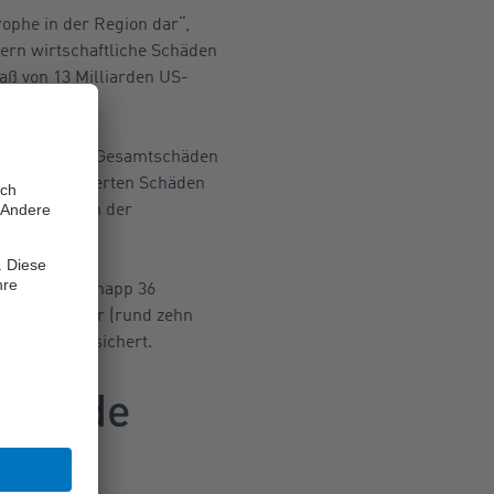
ophe in der Region dar“,
ern wirtschaftliche Schäden
aß von 13 Milliarden US-
e), hatte die Gesamtschäden
d die versicherten Schäden
er Zeiten“ in der
gma-Studie knapp 36
rden US-Dollar (rund zehn
d nicht versichert.
zulande