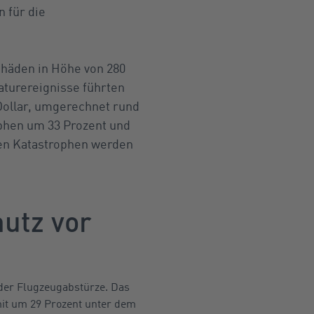
 für die
chäden in Höhe von 280
aturereignisse führten
-Dollar, umgerechnet rund
ophen um 33 Prozent und
llen Katastrophen werden
hutz vor
der Flugzeugabstürze. Das
mit um 29 Prozent unter dem