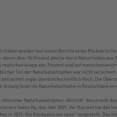
 Schäden wurden laut einem Bericht eines Rückversicher
– davon über 96 Prozent alleine durch Naturrisiken wie
estlichen knapp vier Prozent sind auf menschenverur
licher Teil der Naturkatastrophen war nicht versichert.
l betrachtet sogar überdurchschnittlich hoch. Die Ü
e bislang teuerste Naturkatastrophe in Deutschland ver
t intensiver Naturkatastrophen-Aktivität“ beschreibt das 
icherers Swiss Re, das Jahr 2021. Vor Kurzem hat das In
es in 2021: the floodgates are open“ vorgestellt. Das Inst