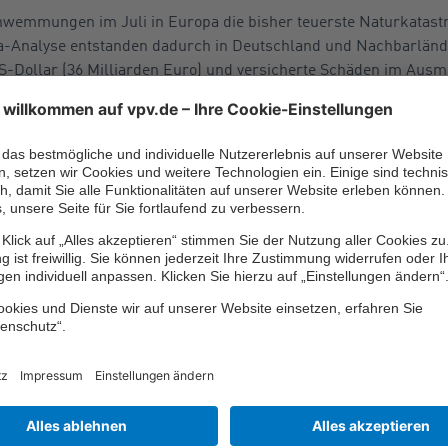
chwemmungen im Juli in Europa die bisher teuerste Naturkatastr
ma-Analyse entstanden dadurch in Deutschland und Nachbarländ
S-Dollar (36 Milliarden Euro) und versicherte Schäden im Ausm
en Euro).
, die Münchener Rückversicherungs-Gesellschaft AG (Munich R
im Juli allein in Deutschland mit etwa 33 Milliarden Euro un
rden Euro angegeben. Das sei die „teuerste Naturkatastrophe all
nhöhe in 2021 durch Naturkatastrophen in Deutschland laut Si
liarden Euro). Versichert waren davon nicht einmal zwölf Millia
en rund 68 Prozent der Naturkatastrophen-Schäden in Deutschlan
Drittel der Schäden hier
rsichert