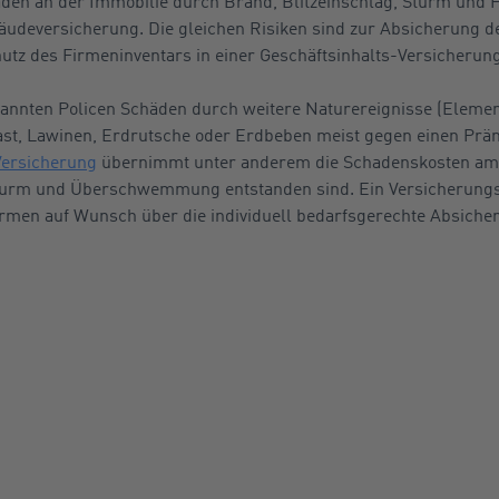
äden an der Immobilie durch Brand, Blitzeinschlag, Sturm und H
äudeversicherung. Die gleichen Risiken sind zur Absicherung de
tz des Firmeninventars in einer Geschäftsinhalts-Versicherung
nannten Policen Schäden durch weitere Naturereignisse (Eleme
, Lawinen, Erdrutsche oder Erdbeben meist gegen einen Präm
Versicherung
übernimmt unter anderem die Schadenskosten am 
 Sturm und Überschwemmung entstanden sind. Ein Versicherung
irmen auf Wunsch über die individuell bedarfsgerechte Absiche