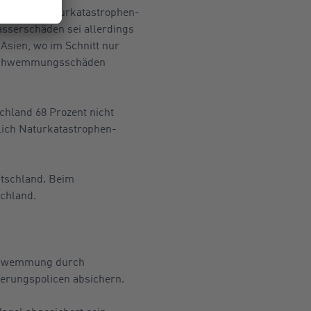
aftlichen Naturkatastrophen-
sserschäden sei allerdings
sien, wo im Schnitt nur
berschwemmungsschäden
chland 68 Prozent nicht
glich Naturkatastrophen-
utschland. Beim
schland.
schwemmung durch
erungspolicen absichern.