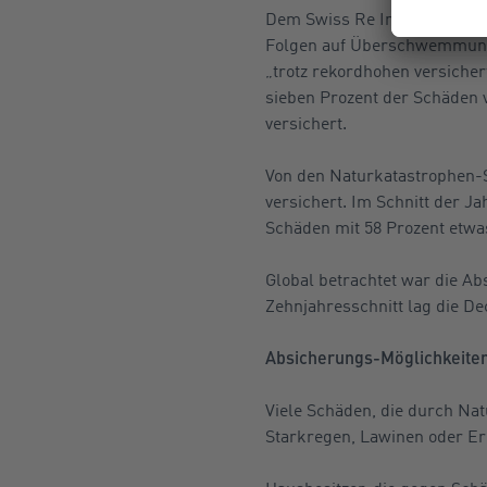
Dem Swiss Re Institute zufo
Folgen auf Überschwemmunge
„trotz rekordhohen versich
sieben Prozent der Schäden
versichert.
Von den Naturkatastrophen-S
versichert. Im Schnitt der J
Schäden mit 58 Prozent etwas
Global betrachtet war die Ab
Zehnjahresschnitt lag die De
Absicherungs-Möglichkeiten
Viele Schäden, die durch N
Starkregen, Lawinen oder Er