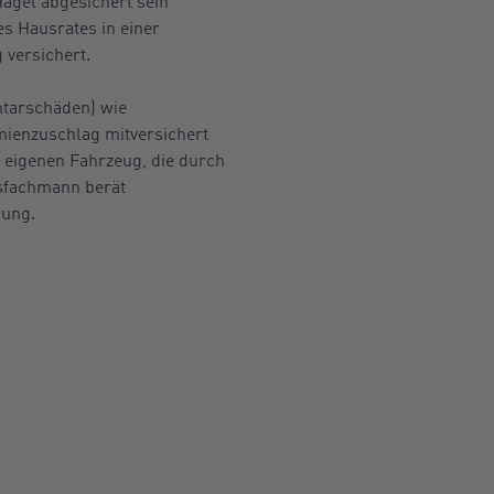
agel abgesichert sein
s Hausrates in einer
 versichert.
ntarschäden) wie
ienzuschlag mitversichert
eigenen Fahrzeug, die durch
sfachmann berät
rung.