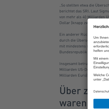
„So stellten etwa die Übers
berichtet das SRI. Laut Sig
von mehr als 40 Milliarden U
Dollar (knapp zwölf Milliard
Ein anderer Rückversicherer
durch die Überschwemmungen 
mit mindestens sieben Millia
Bundesrepublik gewesen.
Insgesamt betrug die Schade
Milliarden US-Dollar (33 Mil
Milliarden Euro). Damit war
Über zwei 
waren unve