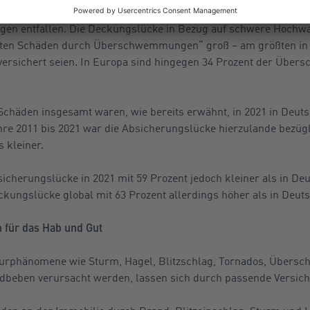
lge sind in den vergangenen zehn Jahren 23 Prozent der wirtsch
n entfallen. Die Deckungslücke in Bezug auf schwere Hochwa
erten Schäden durch Überschwemmungen“ groß – am größten in A
 versichert seien. In Europa sind hingegen 34 Prozent der Ü
chäden insgesamt waren, wie bereits erwähnt, in 2021 in Deuts
ahre 2011 bis 2021 war die Absicherungslücke hierzulande bezü
 kleiner.
sicherungslücke in 2021 mit 59 Prozent jedoch kleiner als in De
ckungslücke global mit 63 Prozent allerdings höher als in Deut
 für das Hab und Gut
aturphänomene wie Sturm, Hagel, Blitzschlag, Tornados, Über
dbeben verursacht werden, lassen sich durch passende Versich