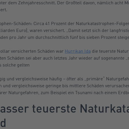
nter dem Zehnjahresschnitt. Der Großteil davon, nämlich acht Mi
ert.
ophen-Schäden: Circa 41 Prozent der Naturkatastrophen-Folge
liarden Euro), waren versichert. „Damit setzt sich der langfristi
en pro Jahr um durchschnittlich fünf bis sieben Prozent steigen
Dollar versicherten Schäden war
Hurrikan Ida
die teuerste Natur
rten Schäden sei aber auch letztes Jahr wieder auf sogenannte
 solche gelten
gig und vergleichsweise häufig – öfter als „primäre“ Naturgef
n und vergleichsweise geringe bis mittlere Schäden verursache
ärer Naturgefahren, zum Beispiel ein Tsunami nach einem Erdb
asser teuerste Naturkat
nd