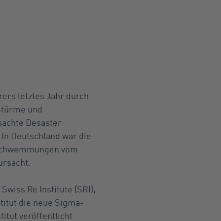
ers letztes Jahr durch
 Stürme und
sachte Desaster
 In Deutschland war die
berschwemmungen vom
ursacht.
Swiss Re Institute (SRI),
stitut die neue Sigma-
itut veröffentlicht