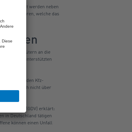
erden: Gesucht werden neben
d Multiplikatoren, welche das
en.
ckungen
ll mit Hilfsgütern an die
. Außerdem unterstützten
achspenden.
-Versicherer den Kfz-
sind, und noch nicht über
chaft e.V. (GDV) erklärt:
n in Deutschland tätigen
offene können einen Unfall