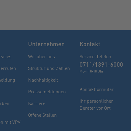
Unternehmen
Kontakt
rvices
Wir über uns
Service-Telefon
0711/1391-6000
derrufen
Struktur und Zahlen
Mo-Fr 8-18 Uhr
eldung
Nachhaltigkeit
Kontaktformular
Pressemeldungen
Finden Sie Ihren Berater
Ihr persönlicher
rben
Karriere
Berater vor Ort
Sie haben noch Fragen oder möchten sich
Offene Stellen
indivuell beraten lassen.
n mit VPV