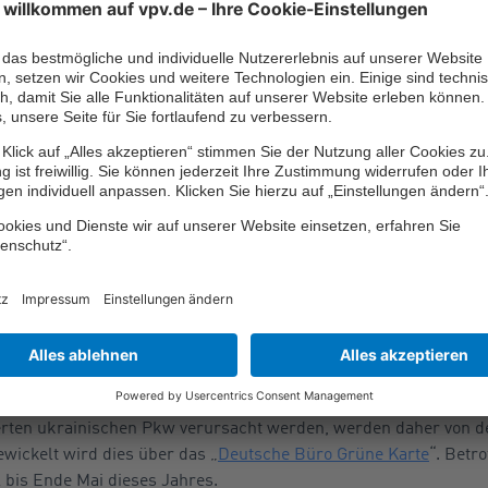
 nur mit Sachspenden engagieren, sondern auch selbst aktiv w
fer in den Sammelstellen, Unterstützer bei der Organisation un
. Selbst mit dem eigenen Auto kann man sich auf den Weg mach
 Policen, erweiterte De
all. Bereits Anfang März hat ein Maklerverband einen Reisebus vo
nze und im Gegenzug Kriegsflüchtlinge nach München gebracht
 namhafte Versicherungskonzerne mit großzügigen Geld- und S
ranche großzügig: Beispielsweise übernehmen die deutschen Kfz
ende, die aus der Ukraine per Pkw nach Deutschland geflüchtet 
-Haftpflichtversicherung verfügen.
tsführer des Gesamtverbands der Deutschen Versicherungswirts
erten ukrainischen Pkw verursacht werden, werden daher von de
wickelt wird dies über das „
Deutsche Büro Grüne Karte
“. Betr
l bis Ende Mai dieses Jahres.