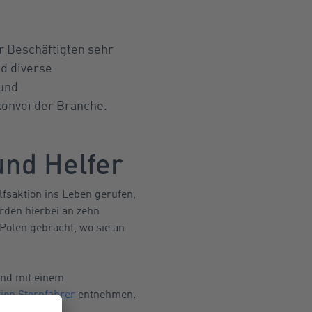
er Beschäftigten sehr
nd diverse
 und
konvoi der Branche.
und Helfer
fsaktion ins Leben gerufen,
rden hierbei an zehn
Polen gebracht, wo sie an
und mit einem
ion Sternfahrer
entnehmen.