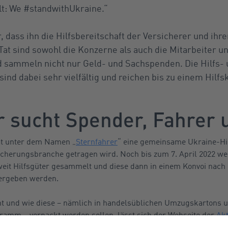
t: We #standwithUkraine.“
r, dass ihn die Hilfsbereitschaft der Versicherer und ihr
Tat sind sowohl die Konzerne als auch die Mitarbeiter u
 sammeln nicht nur Geld- und Sachspenden. Die Hilfs-
nd dabei sehr vielfältig und reichen bis zu einem Hilfs
r sucht Spender, Fahrer 
at unter dem Namen „
Sternfahrer
“ eine gemeinsame Ukraine-Hil
sicherungsbranche getragen wird. Noch bis zum 7. April 2022 we
it Hilfsgüter gesammelt und diese dann in einem Konvoi nach 
bergeben werden.
t und wie diese – nämlich in handelsüblichen Umzugskartons 
ramm – verpackt werden sollen, lässt sich der Webseite der
Akt