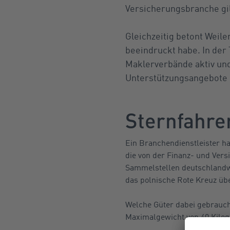
Versicherungsbranche gil
Gleichzeitig betont Weile
beeindruckt habe. In der 
Maklerverbände aktiv und
Unterstützungsangebote si
Sternfahre
Ein Branchendienstleister h
die von der Finanz- und Ver
Sammelstellen deutschlandwe
das polnische Rote Kreuz ü
Welche Güter dabei gebrauch
Maximalgewicht von 40 Kilog