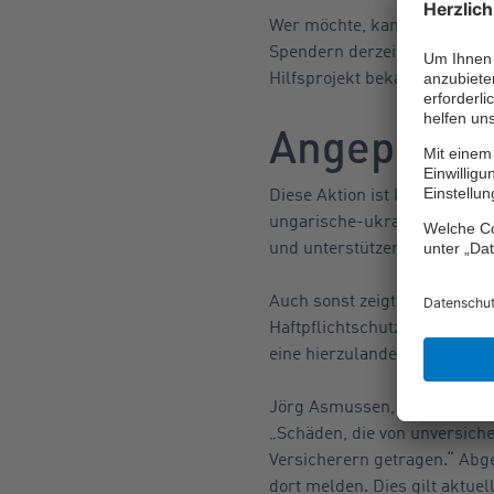
Wer möchte, kann sich nicht
Spendern derzeit Fahrer, Hel
Hilfsprojekt bekannt machen
Angepasste
Diese Aktion ist kein Einzelf
ungarische-ukrainische Gre
und unterstützen zahlreiche
Auch sonst zeigt sich die B
Haftpflichtschutz für Flücht
eine hierzulande gültige Kfz
Jörg Asmussen, Hauptgeschäf
„Schäden, die von unversich
Versicherern getragen.“ Abge
dort melden. Dies gilt aktuel