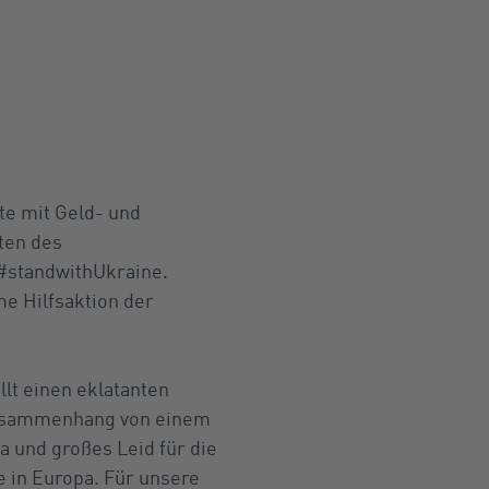
te mit Geld- und
ten des
 #standwithUkraine.
e Hilfsaktion der
llt einen eklatanten
 Zusammenhang von einem
a und großes Leid für die
e in Europa. Für unsere