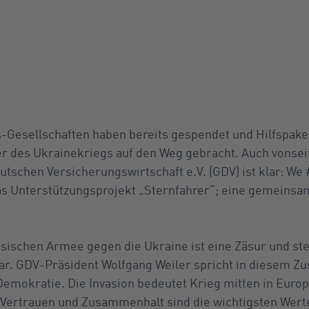
-Gesellschaften haben bereits gespendet und Hilfspake
r des Ukrainekriegs auf den Weg gebracht. Auch vonsei
schen Versicherungswirtschaft e.V. (GDV) ist klar: We
as Unterstützungsprojekt „Sternfahrer“; eine gemeinsam
sischen Armee gegen die Ukraine ist eine Zäsur und ste
dar. GDV-Präsident Wolfgang Weiler spricht in diesem
 Demokratie. Die Invasion bedeutet Krieg mitten in Europ
, Vertrauen und Zusammenhalt sind die wichtigsten Wert