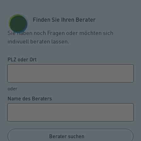
Zum Seiteninhalt springen
GESCHÄFTSKUNDEN
KUNDENPORTAL
Finden Sie Ihren Berater
MENÜ
Sie haben noch Fragen oder möchten sich
indivuell beraten lassen.
Vergleichstool hilft
Arbeitgebern, Sozialabgaben zu
PLZ oder Ort
reduzieren
oder
Name des Beraters
06.05.2024
Nicht nur Arbeitnehmer, auch Arbeitgeber können
bei der Wahl einer günstigen Krankenkasse Geld
sparen. Allerdings entscheidet der Arbeitnehmer, in
Berater suchen
welche Krankenkasse er versichert sein will. Doch