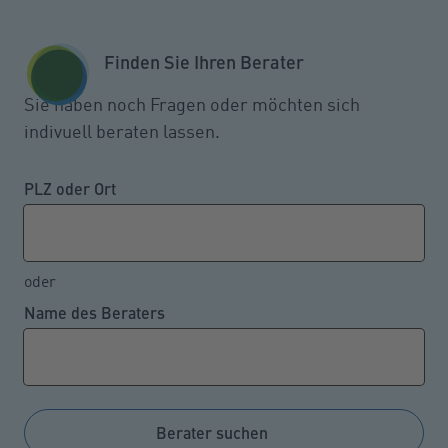
Zum Seiteninhalt springen
GESCHÄFTSKUNDEN
KUNDENPORTAL
Finden Sie Ihren Berater
MENÜ
Sie haben noch Fragen oder möchten sich
indivuell beraten lassen.
Viele Überstunden: Wie hohe
Nachzahlungen versteuert
PLZ oder Ort
werden
oder
Name des Beraters
19.04.2022
Nachgezahlte Überstundenvergütungen, die für einen
Zeitraum von mehr als zwölf Monaten
Veranlagungszeitraum-übergreifend geleistet
Berater suchen
werden, unterliegen einem ermäßigten Steuersatz