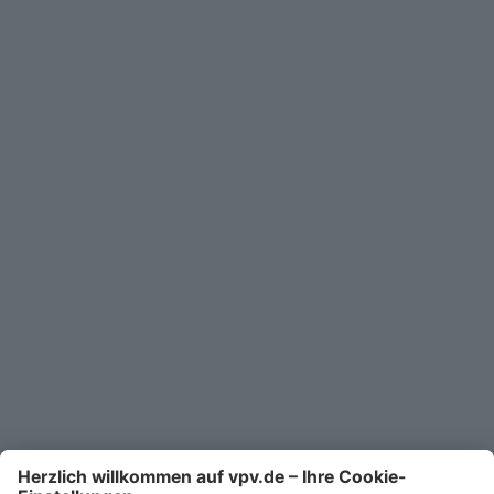
Geschäftskunden
Service
Unternehmen
Kontakt
Service-Telefon
0711/1391-6000
Mo-Fr 8-18 Uhr
Kontaktformular