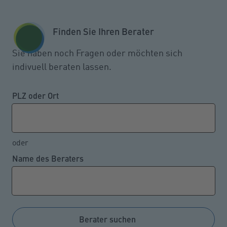
Zum Seiteninhalt springen
GESCHÄFTSKUNDEN
KUNDENPORTAL
Finden Sie Ihren Berater
MENÜ
Sie haben noch Fragen oder möchten sich
indivuell beraten lassen.
Vom Hund erschreckt:
Unfallopfer trifft
PLZ oder Ort
Mitverschulden
oder
Name des Beraters
12.10.2022
Kommt ein Fahrradfahrer wegen eines freilaufenden
Hundes zu Schaden, kann ihn je nach den Umständen
des Einzelfalls ein erhebliches Mitverschulden
Berater suchen
treffen. Das geht aus einer Entscheidung des