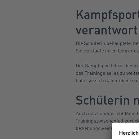
Kampfsport
verantwort
Die Schülerin behauptete, be
Sie verklagte ihren Lehrer 
Der Kampfsportlehrer bestritt
des Trainings sei es zu wei
habe sie sich daher ebenso g
Schülerin 
Auch das Landgericht Münche
Trainingszwischenfall zurüc
beziehungsweise Tritt dazu g