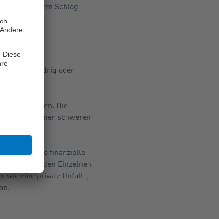
in sei nach dem Schlag
hlag regelwidrig oder
önnen.
 werden können. Die
einlichkeit einer schweren
zumindest eine finanzielle
ist es für jeden Einzelnen
n wie eine private Unfall-,
an.