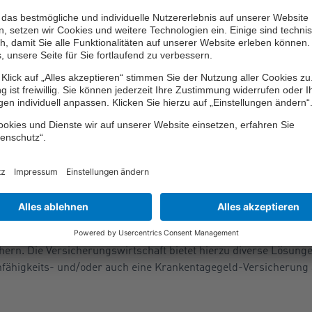
hen könne jedoch nicht ausgegangen werden. Denn die Schüler
os gewesen.
 Beweis
 nur dann eine Haftungsverpflichtung getroffen, wenn er den Sc
 Das habe die beweispflichtige Klägerin aber nicht nachweisen k
n dafür gegeben, dass der Schlag nicht hätte von ihr abgewehrt
 Schutzkleidung getragen. Auch das spreche gegen die Wahrsch
cht immer ein anderer für einen erlittenen Unfallschaden. Damit 
fallfolgen wie eine dauerhafte Gesundheitsschädigung besteht, 
ichern. Die Versicherungswirtschaft bietet hierzu diverse Lösunge
fähigkeits- und/oder auch eine Krankentagegeld-Versicherung 