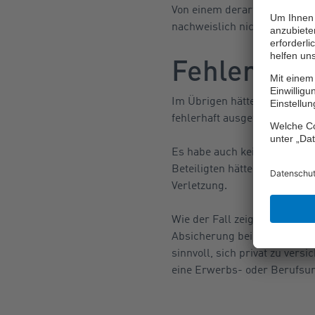
Von einem derartigen Gesche
nachweislich nicht bewusstl
Fehlender
Im Übrigen hätte den Trainer
fehlerhaft ausgeführt hätte.
Es habe auch keine Anzeiche
Beteiligten hätten außerdem
Verletzung.
Wie der Fall zeigt, haftet ni
Absicherung bei möglichen Un
sinnvoll, sich privat zu vers
eine Erwerbs- oder Berufsun