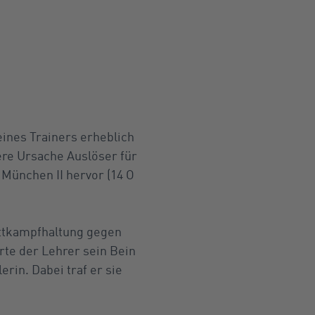
ines Trainers erheblich
dere Ursache Auslöser für
 München II hervor (14 O
ettkampfhaltung gegen
rte der Lehrer sein Bein
erin. Dabei traf er sie