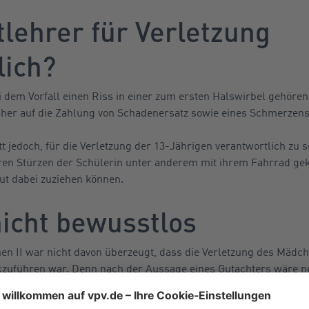
lehrer für Verletzung
lich?
i dem Vorfall einen Riss in einer zum ersten Halswirbel gehören
daher auf die Zahlung von Schadenersatz sowie eines Schmerzen
 jedoch, für die Verletzung der 13-Jährigen verantwortlich zu s
teren Stürzen der Schülerin unter anderem mit ihrem Fahrrad g
ut dabei zuziehen können.
nicht bewusstlos
n II war nicht davon überzeugt, dass die Verletzung des Mädch
kzuführen war. Denn nach der Aussage eines Gutachters wäre n
eeignet gewesen, die Verletzung herbeizuführen.