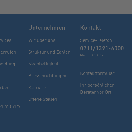
Unternehmen
Kontakt
rvices
Wir über uns
Service-Telefon
0711/1391-6000
derrufen
Struktur und Zahlen
Mo-Fr 8-18 Uhr
eldung
Nachhaltigkeit
Kontaktformular
Pressemeldungen
Finden Sie Ihren Berater
Ihr persönlicher
rben
Karriere
Berater vor Ort
Sie haben noch Fragen oder möchten sich
Offene Stellen
indivuell beraten lassen.
n mit VPV
PLZ oder Ort