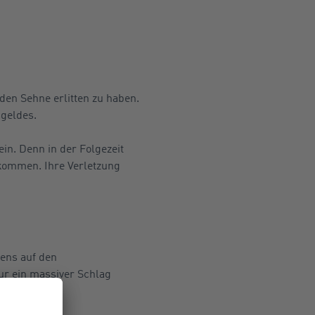
den Sehne erlitten zu haben.
sgeldes.
ein. Denn in der Folgezeit
ekommen. Ihre Verletzung
ens auf den
ur ein massiver Schlag