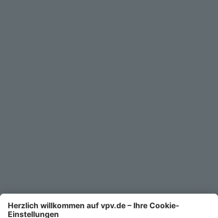
Geschäftskunden
Service
Unternehmen
Kontakt
Service-Telefon
0711/1391-6000
Mo-Fr 8-18 Uhr
Kontaktformular