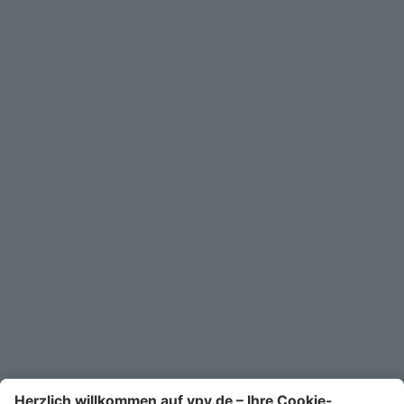
Privatkunden
Geschäftskunden
Service
Unternehmen
Kontakt
Service-Telefon
0711/1391-6000
Mo-Fr 8-18 Uhr
Kontaktformular