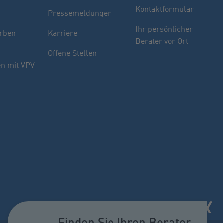
Kontaktformular
Pressemeldungen
Finden Sie Ihren Berater
Ihr persönlicher
rben
Karriere
Berater vor Ort
Sie haben noch Fragen oder möchten sich
Offene Stellen
indivuell beraten lassen.
n mit VPV
PLZ oder Ort
oder
Name des Beraters
Berater suchen
Finden Sie Ihren Berater