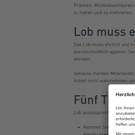
Prämien, Wildwassertouren un
zu halten und zu motivieren.
Lob muss e
Das Lob muss ehrlich und tre
durchschnittlich agieren. S
werden.
Genauso merken Mitarbeiter, 
Arbeit nicht wahrnehmen und
Fünf Tipps
Lob auszusprechen, kann man
Nehmen Sie Ihre Mitarbe
Handschlag einen guten