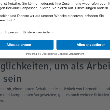
ck für gute Arbeit. Beachten Sie das Engagement Ihrer Mitarbei
ahmen ihrer Möglichkeiten gut sein, sich aber vor allem kontinu
 delegieren. Wenn Ihnen an einem Mitarbeiter etwas Positives au
s.
in. Sie kann sich zum Beispiel auf ein Lob, das ein Kunde für d
Mitarbeiter gut und schnell gelöste Aufgabe beziehen. Ohne Zu
t Lob beliebig.
echen Sie das Lob ruhig vor Kollegen aus. Ein Lob dürfen viele
tattfinden.
glichkeiten, um als Arbe
u sein
 Lob, einem guten Gehalt, der Möglichkeit von Homeoffice und 
und kompetenten Vorgesetzten, gibt es noch weitere Kriterien,
en.