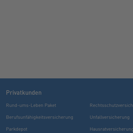
Privatkunden
Rund-ums-Leben Paket
Rechtsschutzversic
Berufsunfähigkeitsversicherung
Unfallversicherung
Parkdepot
Hausratversicherun