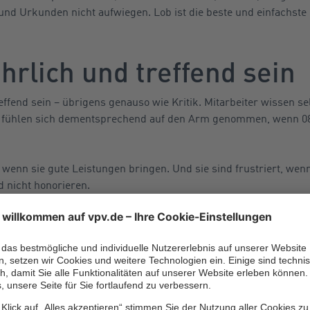
d Urkunden nicht aufwiegen. Lob ist die beste und einfachste 
hrlich und treffend sein
ffend sein – übrigens genauso wie Kritik. Mitarbeiter wissen se
ie fühlen sich dementsprechend auf den Arm genommen, wenn 0
wenn sie gute Leistungen bringen. Und sie sind frustriert, wenn
 nicht honorieren.
 üben. Diese fünf Tipps können Führungskräfte und Personalve
iter wahr. Anerkennung beginnt ganz simpel – wünschen Sie Ih
 Morgen.