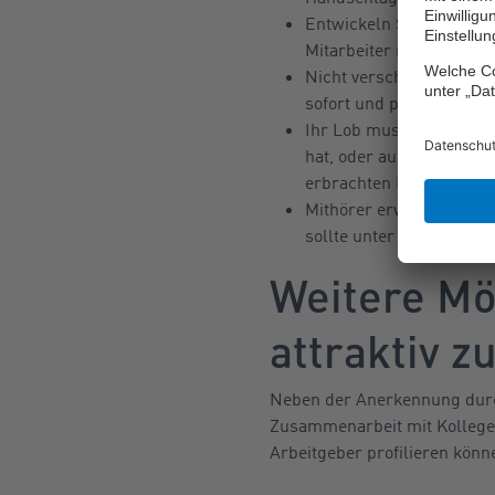
Entwickeln Sie einen Bli
Mitarbeiter müssen im R
Nicht verschieben, nicht
sofort und persönlich au
Ihr Lob muss konkret se
hat, oder auf eine vom 
erbrachten Leistung wirk
Mithörer erwünscht. Spr
sollte unter vier Augen s
Weitere Mö
attraktiv z
Neben der Anerkennung durch
Zusammenarbeit mit Kollegen 
Arbeitgeber profilieren könn