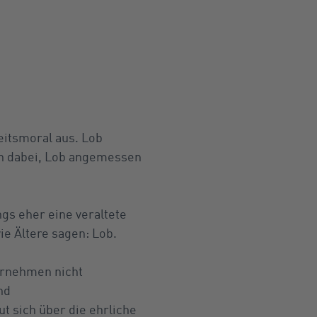
eitsmoral aus. Lob
fen dabei, Lob angemessen
ngs eher eine veraltete
ie Ältere sagen: Lob.
ernehmen nicht
nd
 sich über die ehrliche