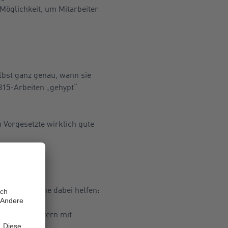
Möglichkeit, um Mitarbeiter
lbst ganz genau, wann sie
815-Arbeiten „gehypt“
 Vorgesetzte wirklich gute
rantwortliche dabei helfen:
ren Mitarbeitern mit