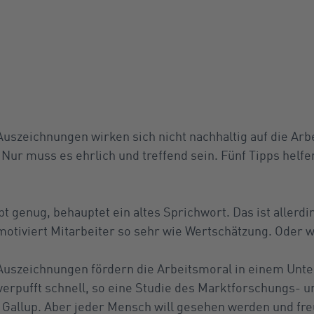
uszeichnungen wirken sich nicht nachhaltig auf die Arb
 Nur muss es ehrlich und treffend sein. Fünf Tipps hel
bt genug, behauptet ein altes Sprichwort. Das ist allerdi
motiviert Mitarbeiter so sehr wie Wertschätzung. Oder w
Auszeichnungen fördern die Arbeitsmoral in einem Unt
verpufft schnell, so eine Studie des Marktforschungs- u
llup. Aber jeder Mensch will gesehen werden und freut