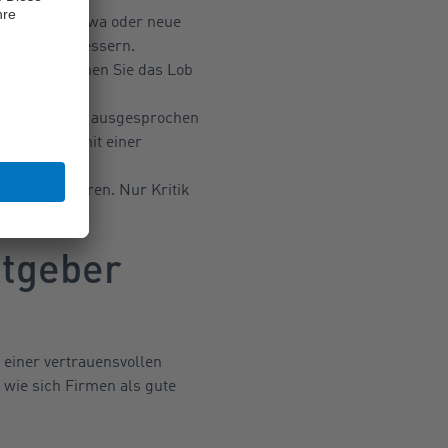
ter. Azubis etwa oder neue
ierlich verbessern.
ffällt, sprechen Sie das Lob
en MItarbeiter ausgesprochen
sammenhang mit einer
 Menschen hören. Nur Kritik
itgeber
einer vertrauensvollen
 wie sich Firmen als gute