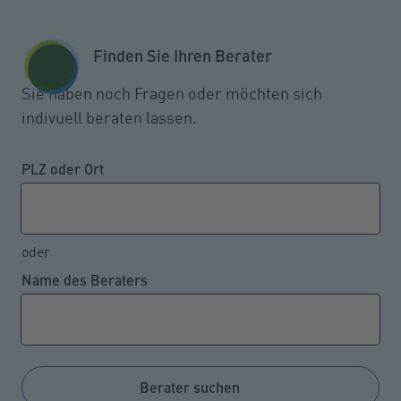
Zum Seiteninhalt springen
GESCHÄFTSKUNDEN
KUNDENPORTAL
Finden Sie Ihren Berater
MENÜ
Sie haben noch Fragen oder möchten sich
indivuell beraten lassen.
Was häufig zu einer
Erwerbsminderungsrente führt
PLZ oder Ort
oder
01.07.2024
Name des Beraters
Letztes Jahr erhielten über 164.000 Personen
erstmalig eine gesetzliche Erwerbsminderungsrente,
weil sie aus gesundheitlichen Gründen nicht oder nur
noch eingeschränkt einer Erwerbstätigkeit
Berater suchen
nachgehen konnten und die sonstigen Kriterien