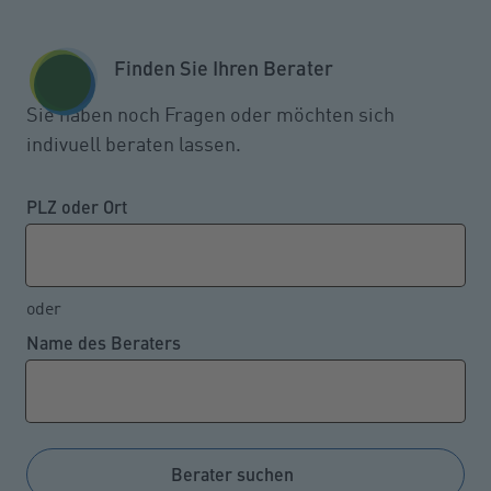
Zum Seiteninhalt springen
GESCHÄFTSKUNDEN
KUNDENPORTAL
Finden Sie Ihren Berater
MENÜ
Sie haben noch Fragen oder möchten sich
indivuell beraten lassen.
Welche Verdiensthöhe die
Hinterbliebenenrente nicht
PLZ oder Ort
schmälert
oder
Name des Beraters
29.06.2022
Bezieher einer gesetzlichen Witwen- oder
Witwerrente können laut Gesetz nur bis zu einem
bestimmten Freibetrag etwas hinzuverdienen, ohne
Berater suchen
dass es zu Rentenabzügen kommt. Diese