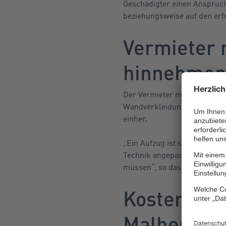
Geschädigter einen Anspruch
beziehungsweise auf den erf
Vermieter 
hinnehme
Der Vermieter müsse auch ke
Wandverkleidungen gehe näm
einher.
„Ein Aufzug ist stetig im Hi
Technik angepasst werden. D
müssen“, so das Gericht.
Kostenschu
Malheur pa