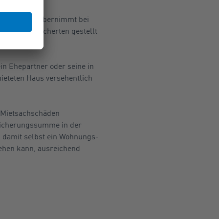
solche Police übernimmt bei
en den Versicherten gestellt
in Ehepartner oder seine in
ieteten Haus versehentlich
r Mietsachschäden
sicherungssumme in der
in, damit selbst ein Wohnungs-
tehen kann, ausreichend