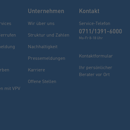
Unternehmen
Kontakt
rvices
Wir über uns
Service-Telefon
0711/1391-6000
derrufen
Struktur und Zahlen
Mo-Fr 8-18 Uhr
eldung
Nachhaltigkeit
Kontaktformular
Pressemeldungen
Finden Sie Ihren Berater
Ihr persönlicher
rben
Karriere
Berater vor Ort
Sie haben noch Fragen oder möchten sich
Offene Stellen
indivuell beraten lassen.
n mit VPV
PLZ oder Ort
oder