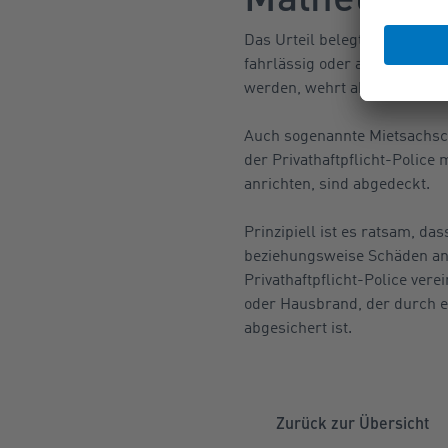
Das Urteil belegt, wie wichti
fahrlässig oder auch grob fa
werden, wehrt aber auch üb
Auch sogenannte Mietsachschä
der Privathaftpflicht-Polic
anrichten, sind abgedeckt.
Prinzipiell ist es ratsam, 
beziehungsweise Schäden an
Privathaftpflicht-Police vere
oder Hausbrand, der durch e
abgesichert ist.
Zurück zur Übersicht