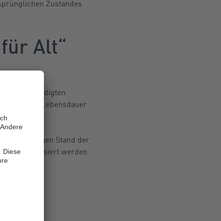
rsprünglichen Zustandes
für Alt“
g der beschädigten
rung seiner Lebensdauer
g dem jeweiligen Stand der
 und modernisiert werden
r ein