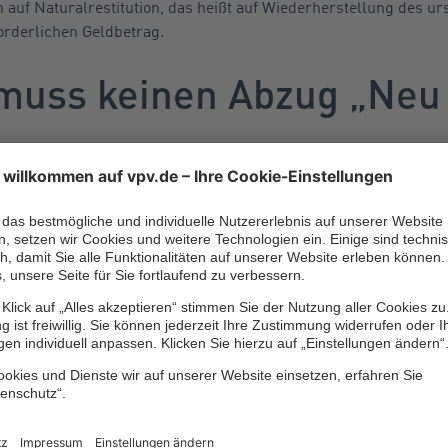
 auf Naturalrestitution, das heißt auf Wiederherstellung des u
orderlichen Geldbetrag.
muss keinen Abzug „Neu 
n
inen Abzug „Neu für Alt“ hinnehmen. Mit der Wiederherstellun
lich weder eine Verbesserung des Aufzugs noch eine Verlänge
nblick auf die Betriebssicherheit zu überprüfen und muss ständi
ies führt dazu, dass zugelassene Aufzüge regelmäßig erneuert
tz, wenn einem als Miete
ssiert