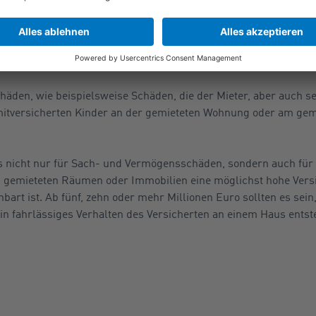
g eine Privathaftpflicht-Versicherung auch als Mieter ist. Eine 
hrlässig verursachten Schäden die Schadenforderungen, die geg
erhöhte oder ungerechte Forderungen ab.
den, wie beispielsweise Schäden, die der Mieter, aber auch se
e mitversicherten Kinder an der gemieteten Wohnung oder am gem
dass nicht nur für Sach- und Vermögensschäden, sondern auch fü
 gemieteten Räumen oder Immobilien eine möglichst hohe Ver
inbart ist. Ab fünf, zehn oder mehr Millionen Euro sollten es se
in fahrlässiges Verhalten des Versicherten an einem Haus ents