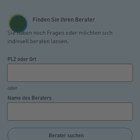
Zum Seiteninhalt springen
GESCHÄFTSKUNDEN
KUNDENPORTAL
Finden Sie Ihren Berater
MENÜ
Sie haben noch Fragen oder möchten sich
indivuell beraten lassen.
Wenn ein Praktikant oder
geringfügig Beschäftigter
PLZ oder Ort
verunfallt
oder
Name des Beraters
20.07.2022
Fast alle abhängig Beschäftigten, egal ob als
normaler Arbeitnehmer in Voll- oder Teilzeit, als
Praktikant oder als geringfügig Beschäftigter, dazu
Berater suchen
zählen 450-Euro-Minijobber oder kurzfristig Tätige