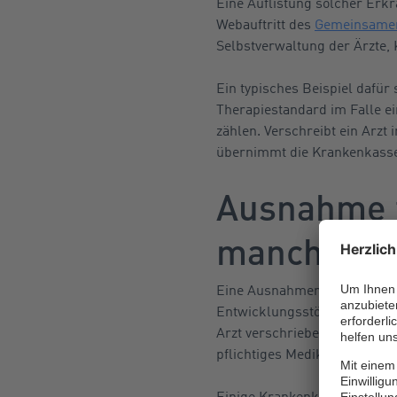
Eine Auflistung solcher Erk
Webauftritt des
Gemeinsame
Selbstverwaltung der Ärzte,
Ein typisches Beispiel dafür
Therapiestandard im Falle ei
zählen. Verschreibt ein Arzt
übernimmt die Krankenkasse 
Ausnahme f
mancher K
Eine Ausnahmeregelung gilt 
Entwicklungsstörungen. Sie 
Arzt verschrieben wurde. Hin
pflichtiges Medikament, das
Einige Krankenkassen haben i