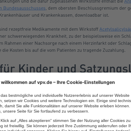
rankungen und die dafür zugelassenen Wirkstoffe enthält die
Anl
n Bundesausschusses
, dem obersten Beschlussgremium der 
 Krankenhäuser und Krankenkassen, downloadbar ist.
 sind rezeptfreie Medikamente mit dem Wirkstoff
Acetylsalicylsä
ner schwerwiegenden Krankheit, zu der beispielsweise ein Schla
 im Rahmen einer Nachsorge nach einem Herzinfarkt oder Schlag
die Kosten bis auf die vom Patienten zu tragende Zuzahlung.
ür Kinder und Satzungsl
rankenkasse
zudem für Kinder unter zwölf Jahren sowie Jugendlichen unter
erhalten ein rezeptfreies, apothekenpflichtiges Medikament kos
weis: Für Kinder unter 18 Jahren entfällt auch die Zuzahlung f
 heißt die Krankenkassen übernehmen die kompletten Kosten.
n ihren Satzungen über die GKV-Regelung hinaus festgelegt, da