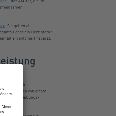
age 1
der AM-LR, die im
gemeinsamen
ure
. Sie gelten als
ganfall oder ein Herzinfarkt
anfall ein solches Präparat,
eistung
 18 Jahren mit
tenlos, wenn es von einem
ür ein verschreibungs-
ss sie die Kosten für