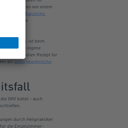
t dem Patienten von einem
r bestimmte
pflanzliche
,
ungen wie die
en mit tragen, ist beim
pp: Sieht die eigene
n mit dem Grünen Rezept für
den als
außergewöhnliche
tsfall
die GKV bietet – auch
bschließen.
ungen durch Heilpraktiker
für die Einzelzimmer-