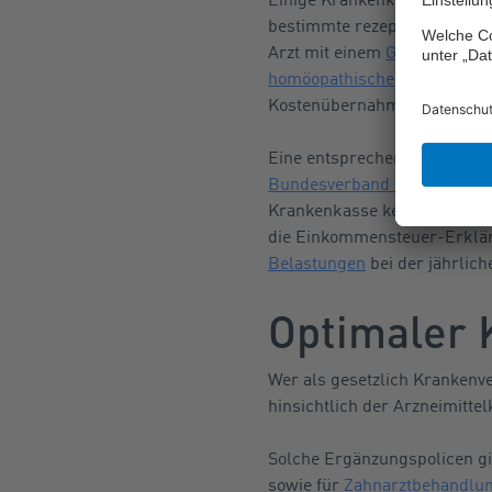
bestimmte rezeptfreie Medik
Arzt mit einem
Grünen Rezep
homöopathische
und
anthro
Kostenübernahme von Vitamin
Eine entsprechende
Liste
, i
Bundesverband der Pharmazeu
Krankenkasse keine Erstattu
die Einkommensteuer-Erklär
Belastungen
bei der jährlic
Optimaler 
Wer als gesetzlich Krankenve
hinsichtlich der Arzneimitte
Solche Ergänzungspolicen gi
sowie für
Zahnarztbehandlun