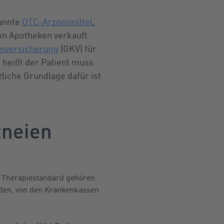
nannte
OTC-Arzneimittel
,
on Apotheken verkauft
enversicherung
(GKV) für
 heißt der Patient muss
iche Grundlage dafür ist
zneien
 Therapiestandard gehören
den, von den Krankenkassen