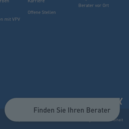
rben
Karriere
Berater vor Ort
Sie haben noch Fragen oder möchten sich
Offene Stellen
indivuell beraten lassen.
n mit VPV
PLZ oder Ort
oder
Name des Beraters
Berater suchen
Finden Sie Ihren Berater
Impressum
Datenschutz
Cookie-Einstellungen
Barrierefreiheit