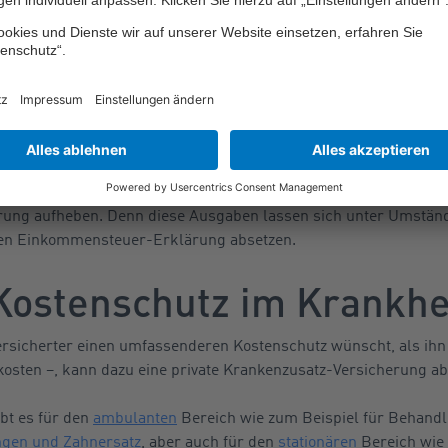
amente ganz oder teilweise bezahlen, wenn ein solches Präpara
t
verordnet wurde. Solche Satzungsleistungen gibt es meist fü
posophische
Präparate; es können aber auch andere Zusatzregel
en und Mineralstoffen für Schwangere gelten.
nwieweit welche Krankenkassen die Kosten für rezeptfreie Arznei
tischen Industrie e.V.
(BPI) im PDF-Format online abrufbar. Ti
ng vor, sollte man dennoch die Quittung der Apotheke zusamme
ung aufheben. Denn diese Ausgaben lassen sich unter Umstän
hen Einkommensteuer-Erklärung absetzen.
Kostenschutz im Krankhei
rsicherter einen umfassenderen Kostenschutz wünscht, als ihn 
lkosten –, kann dazu eine private Krankenzusatz-Versicherung a
bt es für den
ambulanten
Bereich wie zum Beispiel für Behandl
gen und Zahnersatz
, aber auch für den
stationären
Bereich wie 