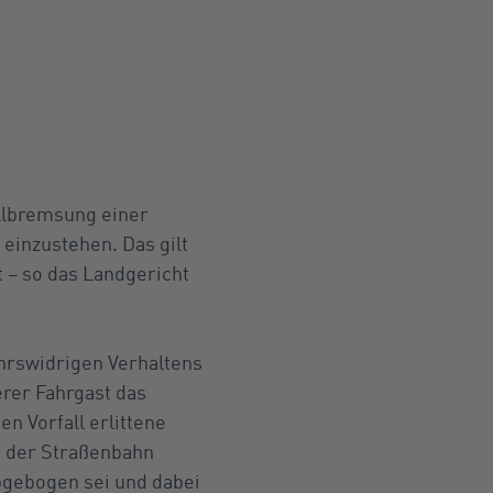
ollbremsung einer
 einzustehen. Das gilt
 – so das Landgericht
ehrswidrigen Verhaltens
erer Fahrgast das
n Vorfall erlittene
e der Straßenbahn
abgebogen sei und dabei