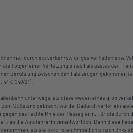
eilnehmer durch ein verkehrswidriges Verhalten eine V
r die Folgen einer Verletzung eines Fahrgastes der Tram
einer Berührung zwischen den Fahrzeugen gekommen ist
: 44 O 340/21).
traßenbahn unterwegs, als diese wegen eines grob verk
t zum Stillstand gebracht wurde. Dadurch verlor ein and
 gegen das rechte Knie der Passagierin. Für die durch de
e Frau die Autofahrerin verantwortlich. Denn diese hab
t genommen, als sie trotz roten Ampellichts nach links 