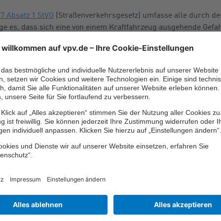
 7 Absatz 1 StVG
(Straßenverkehrsgesetz) umfasse alle durch de
e es, dass sich eine von einem Kraftfahrzeug ausgehende Gefa
Weise durch das Auto mitgeprägt worden sei.
r Kollision von Fahrzeugen gekommen sein. Denn ein Schaden se
ich eine von diesem ausgehende Gefahr verwirklicht habe.
enheit an der Unfallstel
Anwesenheit eines im Betrieb befindlichen Kraftfahrzeugs an der
richt.
esondere bei einem sogenannten Unfall ohne Berührung ist daher
 Kraftfahrzeugs zu einem schädigenden Ereignis, dass über se
rverhalten seines Fahrers in irgendeiner Art und Weise das Fah