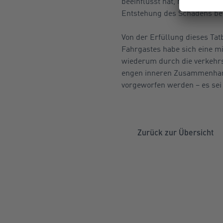
beeinflusst hat, mithin, das
Entstehung des Schadens bei
Von der Erfüllung dieses Ta
Fahrgastes habe sich eine m
wiederum durch die verkehrs
engen inneren Zusammenhang
vorgeworfen werden – es sei n
Zurück zur Übersicht