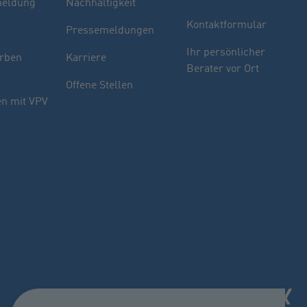
eldung
Nachhaltigkeit
Kontaktformular
Pressemeldungen
Finden Sie Ihren Berater
Ihr persönlicher
rben
Karriere
Berater vor Ort
Sie haben noch Fragen oder möchten sich
Offene Stellen
indivuell beraten lassen.
n mit VPV
PLZ oder Ort
oder
Name des Beraters
Berater suchen