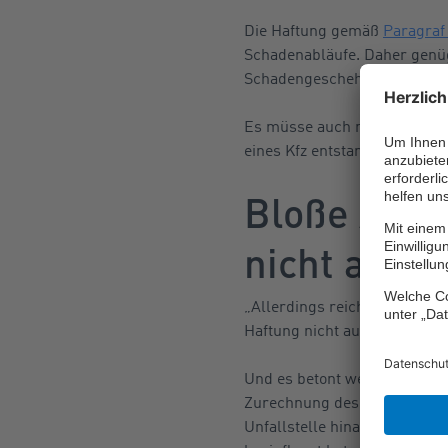
Die Haftung gemäß
Paragraf
Schadenabläufe. Daher genüg
Schadengeschehen in dieser 
Es müsse auch nicht zu eine
eines Kfz entstanden, wenn s
Bloße Anwes
nicht aus
„Allerdings reicht die bloße 
Haftung nicht aus“, so das Ge
Und es betont weiter: „Insb
Zurechnung des Betriebs des
Unfallstelle hinaus das Fah