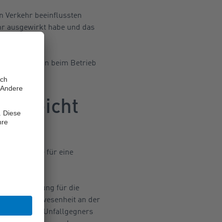
n Verkehr beeinflussten
hr ausgewirkt habe und das
i bereits dann beim Betrieb
le reicht
 Unfallstelle für eine
 Voraussetzung für die
ine bloße Anwesenheit an der
rmanöver des Unfallgegners