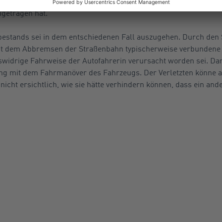
s das Kraftfahrzeug durch seine Fahrweise oder sonstige Verkeh
getragen hat.“
tbestands sei in dem entschiedenen Fall auszugehen. Durch den
it dem Abbremsen der Straßenbahn typischerweise verbundene G
widrige Fahrweise der Autofahrerin verursacht worden sei. Dam
 mit dem Fahrmanöver des Fahrzeugs. Der Verletzten könne a
icht ersichtlich, wie sie hätte verhindern können, dass ein ande