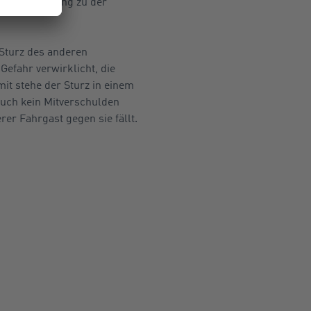
rsbeeinflussung zu der
 Sturz des anderen
efahr verwirklicht, die
it stehe der Sturz in einem
uch kein Mitverschulden
rer Fahrgast gegen sie fällt.