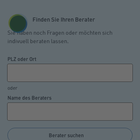
Zum Seiteninhalt springen
GESCHÄFTSKUNDEN
KUNDENPORTAL
Finden Sie Ihren Berater
MENÜ
Sie haben noch Fragen oder möchten sich
indivuell beraten lassen.
Wer hat Vorfahrt bei verengten
Fahrbahnen?
PLZ oder Ort
oder
19.05.2022
Name des Beraters
Bei einer beidseitigen Fahrbahnverengung gilt das
Gebot der gegenseitigen Rücksichtnahme. Ein
Vorrang für einen der beiden Fahrstreifen besteht
nicht – so der Bundesgerichtshof in einem aktuellen
Berater suchen
Urteil (Az.: VI ZR 47/21).