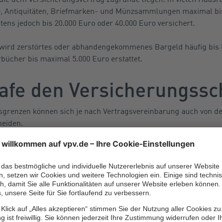
 Antiquitäten, Briefmarken- und Münzsammlungen maximal bis 
ns jedoch bis 20.000 Euro oder 40.000 Euro versichert.
 wird zerstörtes oder abhandengekommenes Bargeld häufig bis 
bücher bis maximal 5.000 Euro erstattet.
afe den Versicherungssc
grenzen können sich je nach Vertragsvereinbarung auch von de
heiden.
kt des Schadens außerhalb eines in der Police vorgeschrieben
tschädigungsgrenzen, wie beispielsweise 500 Euro für Bargeld,
0 Euro für Schmuck.
Entschädigungsgrenze: Übersteigt der Wert des Wertgegenstand
der Schaden höher sein als man vom Versicherer ersetzt bekomm
e vermeiden. So kann man in vielen Hausratversicherungsvertr