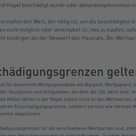
nd Hagel beschädigt wurde oder abhandengekommen is
erstattet den Wert, der nötig ist, um die beschädigten 
es nicht möglich oder unrentabel ist, neu zu kaufen, sof
 niedriger als der Neuwert des Hausrats. Bei Wertsach
hädigungsgrenzen gelte
bt es für bestimmte Wertgegenstände wie Bargeld, Wertpapiere,
r, Skulpturen und Antiquitäten, die älter als 100 Jahre sind, fe
e Möbel zählen in der Regel jedoch nicht zu den Wertsachen, s
sonderen Entschädigungsgrenzen, sondern sie sind wie normale
summe abgesichert.
chädigungsgrenzen für die verschiedenen Wertsachen sind, steht
ie dem Versicherungsvertrag zugrunde liegen. In vielen Hausra