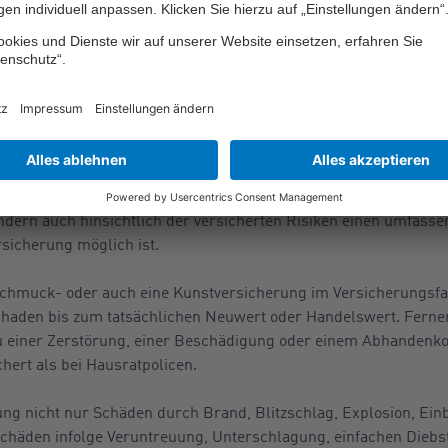
n einen Aufpreis bedarfsgerecht erhöhen.
 Schmuck bis hin zu wer
ein, hochpreisige Wertsachen wie kostspieligen Schmuck, teure
ber spezielle Policen abzusichern. Solche Spezialpolicen bieten
ern auch hinsichtlich der versicherten Risiken einen umfasse
rsicherung möglich ist.
 Schmuck- oder auch eine Kunstversicherung im Versicherungsfal
haden bis zum tatsächlichen Neuwert oder Handelswert. Ferner 
zu einer Zerstörung, einer Beschädigung oder einem Abhandenk
hert als bei Hausratpolicen.
ung nicht nur Schäden durch Brand, Blitzschlag, Explosion, Ei
chäden infolge Veruntreuung, Unterschlagung, einfachen Diebsta