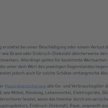
 erstattet bei einer Beschädigung oder einem Verlust d
r wie Brand oder Einbruch-Diebstahl üblicherweise de
Inventars. Allerdings gelten für bestimmte Wertsachen 
die unter dem Wert des jeweiligen Gegenstandes liegen
bietet jedoch auch für solche Schätze umfangreiche Ab
ner
Hausratversicherung
alle Ge- und Verbrauchsgüter d
nd, wie Möbel, Kleidung, Lebensmittel, Elektrogeräte, B
ersicherer leistet, wenn das Inventar durch ein versich
Flugzeugabsturz, Einbruch-Diebstahl, Raub, ungewollt au