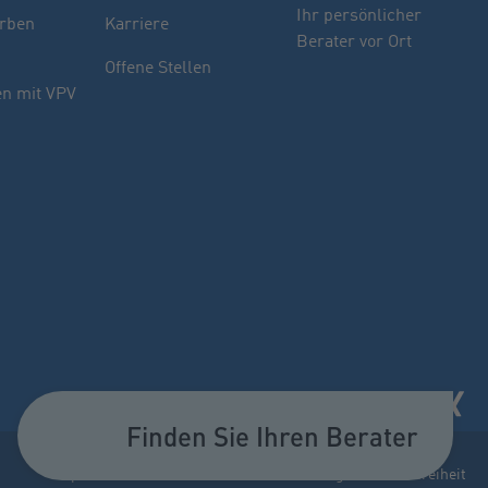
Finden Sie Ihren Berater
Ihr persönlicher
rben
Karriere
Berater vor Ort
Sie haben noch Fragen oder möchten sich
Offene Stellen
indivuell beraten lassen.
n mit VPV
PLZ oder Ort
oder
Name des Beraters
Berater suchen
Finden Sie Ihren Berater
Impressum
Datenschutz
Cookie-Einstellungen
Barrierefreiheit