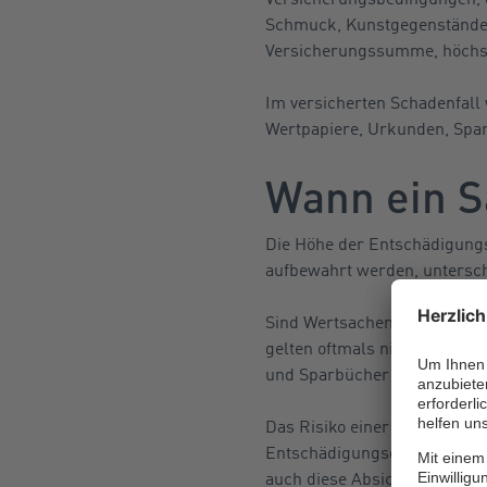
Schmuck, Kunstgegenstände,
Versicherungssumme, höchste
Im versicherten Schadenfall
Wertpapiere, Urkunden, Spar
Wann ein S
Die Höhe der Entschädigungs
aufbewahrt werden, untersc
Sind Wertsachen zum Zeitpun
gelten oftmals niedrigere En
und Sparbücher sowie 10.00
Das Risiko einer geltenden 
Entschädigungsgrenze, kann 
auch diese Absicherungslück