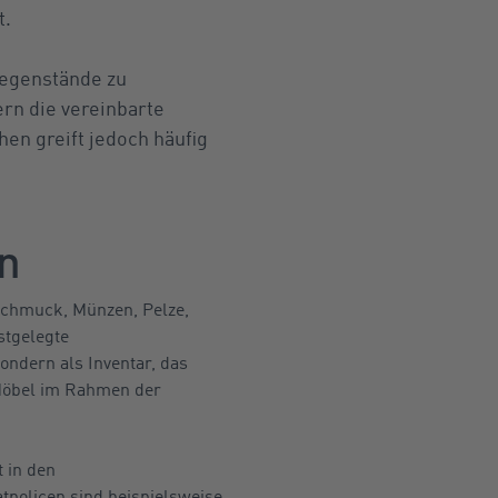
t.
Gegenstände zu
ern die vereinbarte
en greift jedoch häufig
n
 Schmuck, Münzen, Pelze,
stgelegte
ondern als Inventar, das
 Möbel im Rahmen der
 in den
tpolicen sind beispielsweise