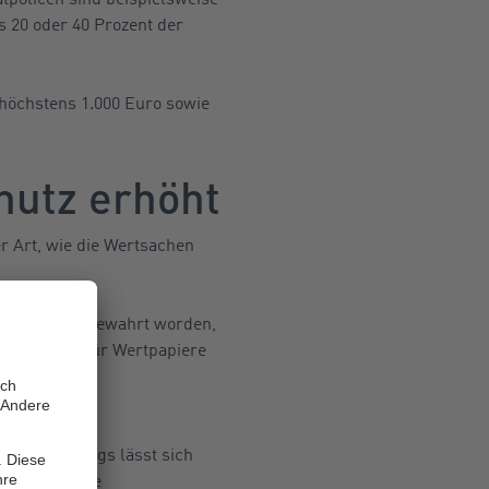
20 oder 40 Prozent der
höchstens 1.000 Euro sowie
hutz erhöht
r Art, wie die Wertsachen
en Safes aufbewahrt worden,
 1.500 Euro für Wertpapiere
es die
t. Allerdings lässt sich
ägen einzelne