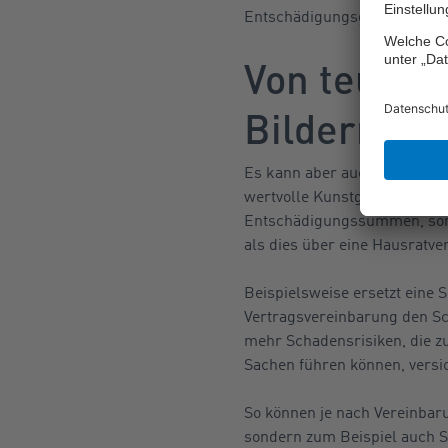
Entschädigungsgrenzen gege
Von teurem
Bildern
Es kann aber auch sinnvoll s
wertvolle Kunstgegenstände ü
Entschädigungssummen, sond
als dies über eine Hausratve
Beispielsweise ersetzt eine
Vertragsvereinbarung den Sc
mehr Schadensrisiken, die 
Sachen führen können, versic
So können je nach Vereinbar
sondern zum Beispiel auch S