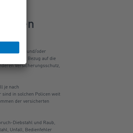
tvollen
 Antiquitäten und/oder
 nicht nur in Bezug auf die
nderen Versicherungsschutz,
l je nach
sind in solchen Policen weit
ommen der versicherten
nbruch-Diebstahl und Raub,
hl, Unfall, Bedienfehler