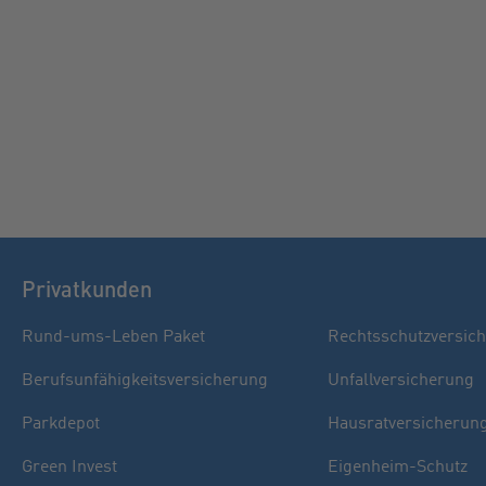
Privatkunden
Rund-ums-Leben Paket
Rechtsschutzversic
Berufsunfähigkeitsversicherung
Unfallversicherung
Parkdepot
Hausratversicherun
Green Invest
Eigenheim-Schutz