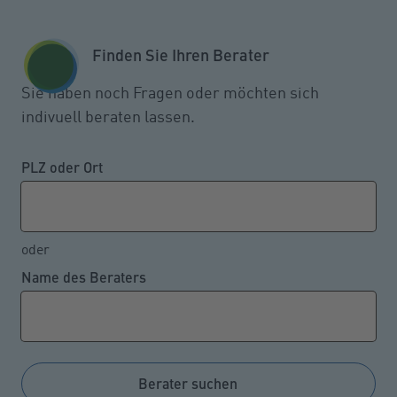
Zum Seiteninhalt springen
GESCHÄFTSKUNDEN
KUNDENPORTAL
Finden Sie Ihren Berater
MENÜ
Sie haben noch Fragen oder möchten sich
indivuell beraten lassen.
Wo sich 2023 die meisten
schweren Verkehrsunfälle
PLZ oder Ort
ereigneten
oder
Name des Beraters
12.08.2024
Prozentual gesehen ereignen sich die meisten
Verkehrsunfälle mit Verletzten innerhalb von
Ortschaften. Die meisten Verkehrstoten gibt es
Berater suchen
jedoch auf einer anderen Straßenart zu beklagen, wie