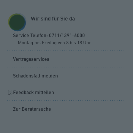
Zum Seiteninhalt springen
GESCHÄFTSKUNDEN
KUNDENPORTAL
Wir sind für Sie da
MENÜ
Service Telefon: 0711/1391-6000
Montag bis Freitag von 8 bis 18 Uhr
Schaden melden
Fahrrad-Schutzbrief
Vertragsservices
Schadensfall melden
Schaden melden
Feedback mitteilen
Sie möchten einen Leistungsfall zu Ihrem VPV
Zur Beratersuche
Fahrrad-Schutzbrief melden?
Melden Sie Ihren Schaden einfach telefonisch bei