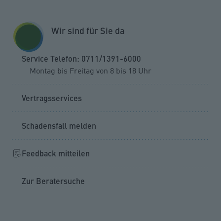
Zum Seiteninhalt springen
GESCHÄFTSKUNDEN
KUNDENPORTAL
Wir sind für Sie da
MENÜ
Service Telefon: 0711/1391-6000
Montag bis Freitag von 8 bis 18 Uhr
Schaden melden
Rechtsschutz
Vertragsservices
Schadensfall melden
Feedback mitteilen
Zur Beratersuche