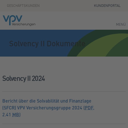
Zum Seiteninhalt springen
GESCHÄFTSKUNDEN
KUNDENPORTAL
MENÜ
Solvency II Dokumente
Solvency II 2024
Bericht über die Solvabilität und Finanzlage
(SFCR) VPV Versicherungsgruppe 2024 (
PDF
,
2.41
MB
)