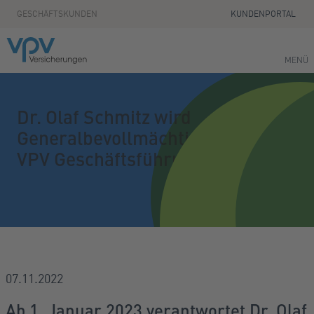
Zum Seiteninhalt springen
GESCHÄFTSKUNDEN
KUNDENPORTAL
MENÜ
Dr. Olaf Schmitz wird
Generalbevollmächtigter in der
VPV Geschäftsführung
07.11.2022
Ab 1. Januar 2023 verantwortet Dr. Olaf