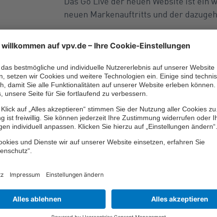
Das Go Live der neuen Website ist ein 
neuen Markenauftritts und der dazuge
Meldung herunterladen (
PDF
, 139.43
K
Foto Dietmar Stumböck, Vorstand (
JPG