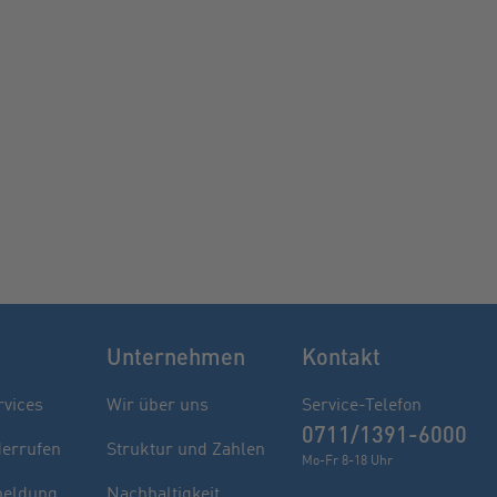
Unternehmen
Kontakt
rvices
Wir über uns
Service-Telefon
0711/1391-6000
derrufen
Struktur und Zahlen
Mo-Fr 8-18 Uhr
eldung
Nachhaltigkeit