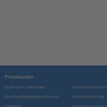
Privatkunden
Rund-ums-Leben Paket
Rechtsschutzversic
Berufsunfähigkeitsversicherung
Unfallversicherung
Parkdepot
Hausratversicherun