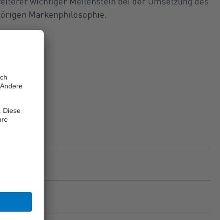
weiterer wichtiger Meilenstein bei der Umsetzung des
hörigen Markenphilosophie.
B
)
, 2.82
MB
)