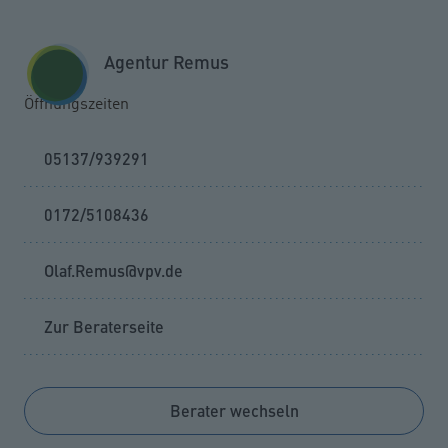
Zum Seiteninhalt springen
GESCHÄFTSKUNDEN
KUNDENPORTAL
Agentur Remus
MENÜ
Öffnungszeiten
05137/939291
0172/5108436
Olaf.Remus@vpv.de
Zur Beraterseite
Berater wechseln