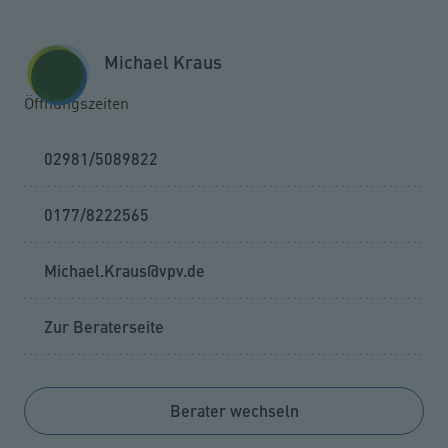
Zum Seiteninhalt springen
GESCHÄFTSKUNDEN
KUNDENPORTAL
Michael Kraus
MENÜ
Öffnungszeiten
02981/5089822
0177/8222565
Michael.Kraus@vpv.de
Zur Beraterseite
Berater wechseln