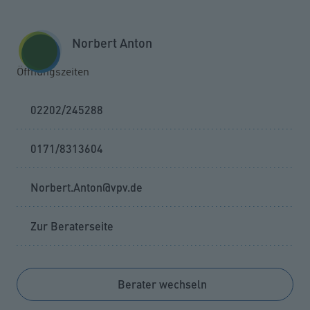
Zum Seiteninhalt springen
GESCHÄFTSKUNDEN
KUNDENPORTAL
Norbert Anton
MENÜ
Öffnungszeiten
02202/245288
0171/8313604
Norbert.Anton@vpv.de
Zur Beraterseite
Berater wechseln