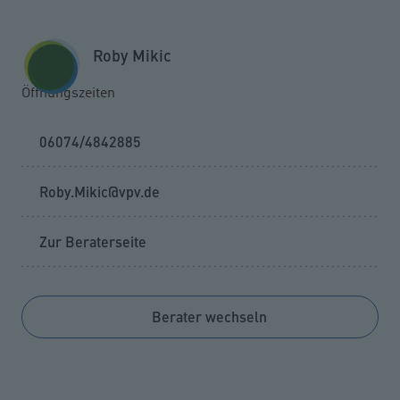
Zum Seiteninhalt springen
GESCHÄFTSKUNDEN
KUNDENPORTAL
Roby Mikic
MENÜ
Öffnungszeiten
06074/4842885
Roby.Mikic@vpv.de
Zur Beraterseite
Berater wechseln