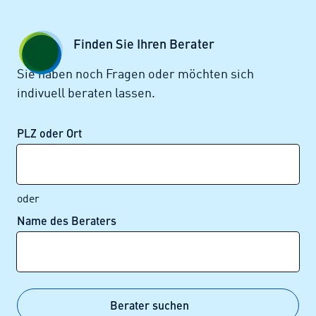
Zum Seiteninhalt springen
GESCHÄFTSKUNDEN
KUNDENPORTAL
Finden Sie Ihren Berater
MENÜ
Sie haben noch Fragen oder möchten sich
indivuell beraten lassen.
Alle News
PLZ oder Ort
oder
Name des Beraters
Alle News im Überblick
Berater suchen