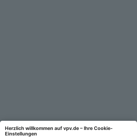
Geschäftskunden
Service
Unternehmen
Kontakt
Service-Telefon
0711/1391-6000
Mo-Fr 8-18 Uhr
Kontaktformular