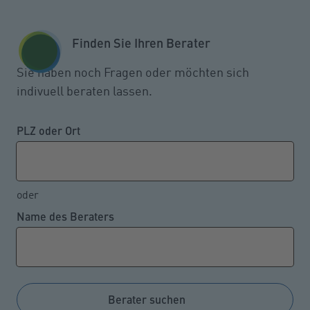
Zum Seiteninhalt springen
GESCHÄFTSKUNDEN
KUNDENPORTAL
Finden Sie Ihren Berater
MENÜ
Sie haben noch Fragen oder möchten sich
indivuell beraten lassen.
Ablenkung beim Autofahren
erhöht das Unfallrisiko
PLZ oder Ort
signifikant
oder
Name des Beraters
29.03.2023
Eine Studie zeigt, dass immer mehr Autofahrer sich
durch moderne Kommunikationstechnik im Auto vom
Straßenverkehr ablenken lassen. Dadurch steigt das
Berater suchen
Unfallrisiko enorm. Doch eine direkte Kontrolle des