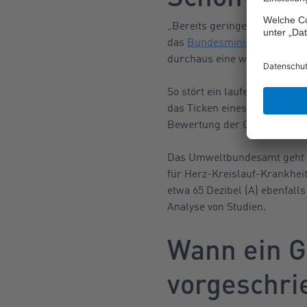
„Bereits geringe Schallpegel
das
Bundesministerium für U
durchaus eine wichtige Rolle 
So stört ein laufender Motor
das Ticken eines Weckers tro
Bewertung der Geräusche u
Das Umweltbundesamt geht da
für Herz-Kreislauf-Krankhei
etwa 65 Dezibel (A) ebenfal
Analyse von Studien.
Wann ein G
vorgeschri