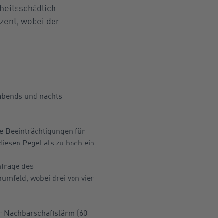
heitsschädlich
ozent, wobei der
 abends und nachts
e Beeinträchtigungen für
iesen Pegel als zu hoch ein.
mfrage des
umfeld, wobei drei von vier
er Nachbarschaftslärm (60