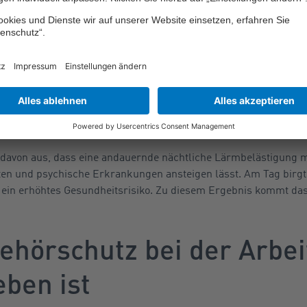
 ab 25 Dezibel (A) (dB(A)) können zu Konzentrations- oder Schla
mwelt, Naturschutz und nukleare Sicherheit
(BMU), wobei hier
spielt.
 häufig mehr als ein idyllischer Wildbach in der gleichen Lautst
tz der geringen Lautstärke zu Schlafstörungen führen. Es geht 
nd des Lärms.
von aus, dass eine andauernde nächtliche Lärmbelästigung mi
ten und psychische Erkrankungen ansteigen lässt. Am Tag birgt
ls ein erhöhtes Gesundheitsrisiko. Zu diesem Ergebnis kommt d
ehörschutz bei der Arbei
eben ist