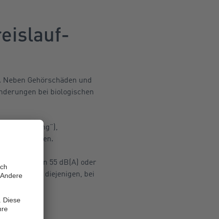
eislauf-
en. Neben Gehörschäden und
derungen bei biologischen
ienverkalkung”),
ursacht werden.
challpegel von 55 dB(A) oder
zu sein, als diejenigen, bei