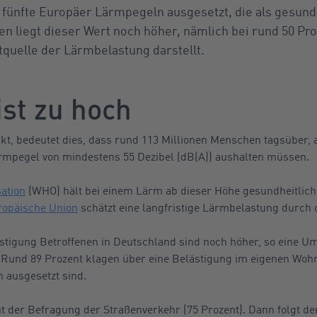
 fünfte Europäer Lärmpegeln ausgesetzt, die als gesund
ten liegt dieser Wert noch höher, nämlich bei rund 50 Pr
quelle der Lärmbelastung darstellt.
ist zu hoch
kt, bedeutet dies, dass rund 113 Millionen Menschen tagsüber,
ärmpegel von mindestens 55 Dezibel (dB(A)) aushalten müssen.
ation
(WHO) hält bei einem Lärm ab dieser Höhe gesundheitlich
ropäische Union
schätzt eine langfristige Lärmbelastung durch d
stigung Betroffenen in Deutschland sind noch höher, so eine U
Rund 89 Prozent klagen über eine Belästigung im eigenen Wohn
 ausgesetzt sind.
ut der Befragung der Straßenverkehr (75 Prozent). Dann folgt d