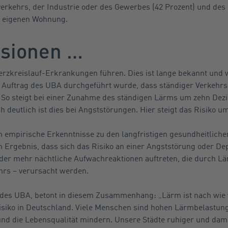
verkehrs, der Industrie oder des Gewerbes (42 Prozent) und des
er eigenen Wohnung.
sionen …
rzkreislauf-Erkrankungen führen. Dies ist lange bekannt und w
im Auftrag des UBA durchgeführt wurde, dass ständiger Verkehrs
So steigt bei einer Zunahme des ständigen Lärms um zehn Dezi
h deutlich ist dies bei Angststörungen. Hier steigt das Risiko um
em empirische Erkenntnisse zu den langfristigen gesundheitlic
 Ergebnis, dass sich das Risiko an einer Angststörung oder De
der mehr nächtliche Aufwachreaktionen auftreten, die durch Lä
hrs – verursacht werden.
 des UBA, betont in diesem Zusammenhang: „Lärm ist nach wie vo
isiko in Deutschland. Viele Menschen sind hohen Lärmbelastunge
nd die Lebensqualität mindern. Unsere Städte ruhiger und damit