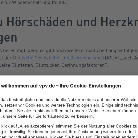
e für Wissenschaft und Politik.“
zu Hörschäden und Herzkr
gen
s berechtigt, denn es gibt noch weitere mögliche Langzeitfolg
ut der
Deutsche Gesetzliche Unfallversicherung
(DGUV) „auch Än
weise Blutfetten, Blutzucker, Gerinnungsfaktoren“.
-Erkrankungen wie arteriosklerotische Veränderungen („Arter
 Herzkrankheiten, einschließlich Herzinfarkt, durch Lärm ver
n, die nachts vor ihrem Schlafzimmerfenster einen mittleren S
t so hohes Risiko, wegen Bluthochdruck in ärztlicher Behandlung 
A) lag“, so die DGUV.
 kann zu laut sein