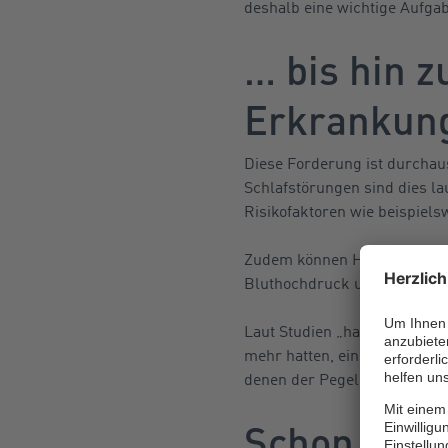
deshalb eine wichtige Aufgab
… bis hin 
Erkrankun
Diese Forderung ist durchau
Schlafstörungen sind dies la
Risikofaktoren wie beispiels
Zudem können Herz-Kreislauf
Bluthochdruck und bestimmte
Laut Studien „hatten Mensche
mehr hatten, ein fast doppel
denen der Pegel unter 50 dB(
Schon leise