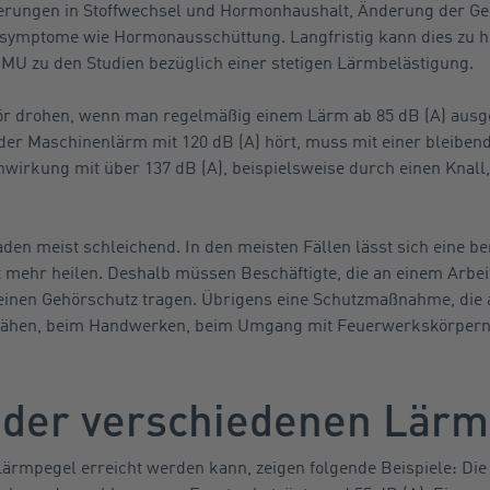
ungen in Stoffwechsel und Hormonhaushalt, Änderung der Gehi
sssymptome wie Hormonausschüttung. Langfristig kann dies zu
BMU zu den Studien bezüglich einer stetigen Lärmbelästigung.
 drohen, wenn man regelmäßig einem Lärm ab 85 dB (A) ausgese
oder Maschinenlärm mit 120 dB (A) hört, muss mit einer bleiben
inwirkung mit über 137 dB (A), beispielsweise durch einen Knal
en meist schleichend. In den meisten Fällen lässt sich eine be
 mehr heilen. Deshalb müssen Beschäftigte, die an einem Arbei
h einen Gehörschutz tragen. Übrigens eine Schutzmaßnahme, die a
ähen, beim Handwerken, beim Umgang mit Feuerwerkskörpern 
 der verschiedenen Lärm
Lärmpegel erreicht werden kann, zeigen folgende Beispiele: Di