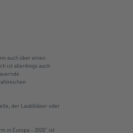
ann auch über einen
 ist allerdings auch
dauernde
zahlreichen
lle, der Laubbläser oder
 in Europa – 2020“ ist