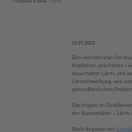
Ratgeber & News
News
Startseite
13.07.2023
Den meisten klar: Geräus
Kopfhörer geschehen – kö
dauerhafter Lärm, und zw
Lärmeinwirkung, wie zum 
gesundheitlichen Problem
Das Hupen im Straßenverk
der Rasenmäher – Lärm is
Nach Angaben der
Europ