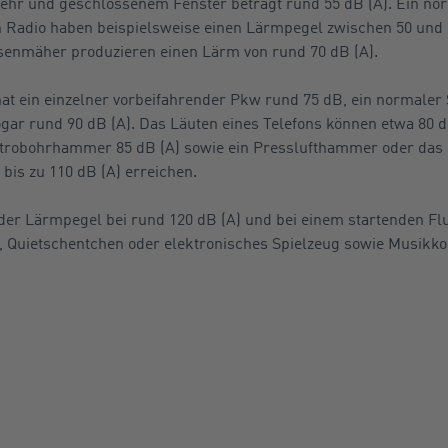
hr und geschlossenem Fenster beträgt rund 55 dB (A). Ein nor
n Radio haben beispielsweise einen Lärmpegel zwischen 50 und 
senmäher produzieren einen Lärm von rund 70 dB (A).
at ein einzelner vorbeifahrender Pkw rund 75 dB, ein normaler
gar rund 90 dB (A). Das Läuten eines Telefons können etwa 80 dB
ktrobohrhammer 85 dB (A) sowie ein Presslufthammer oder das
 bis zu 110 dB (A) erreichen.
der Lärmpegel bei rund 120 dB (A) und bei einem startenden Flu
, Quietschentchen oder elektronisches Spielzeug sowie Musikko