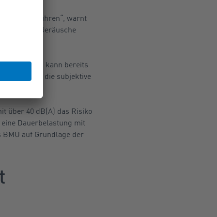
fstörungen führen“, warnt
 die Art der Geräusche
ärke. Dennoch kann bereits
also auch um die subjektive
t über 40 dB(A) das Risiko
 eine Dauerbelastung mit
as BMU auf Grundlage der
t