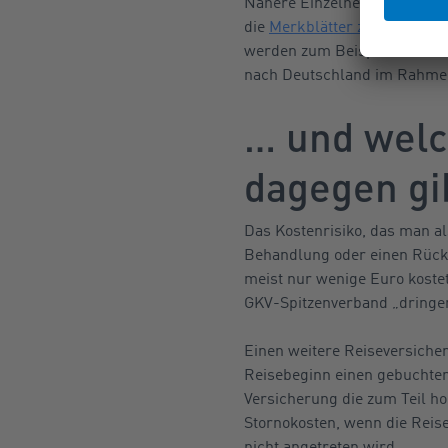
Nähere Einzelheiten, was be
die
Merkblätter zu den vers
werden zum Beispiel die Kos
nach Deutschland im Rahme
… und welc
dagegen gi
Das Kostenrisiko, das man a
Behandlung oder einen Rücktr
meist nur wenige Euro koste
GKV-Spitzenverband „dringen
Einen weitere Reiseversicher
Reisebeginn einen gebuchten
Versicherung die zum Teil h
Stornokosten, wenn die Reis
nicht angetreten wird.