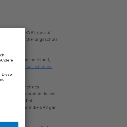
ngs-Karte
(EKVK), die auf
 gewissen Versicherungsschutz
nion
(EU) sowie in Island,
 denen ein
entsprechendes
erter Einwohner des
kret werden damit in diesen
der nur zum Teil
Kenia übernimmt die GKV gar