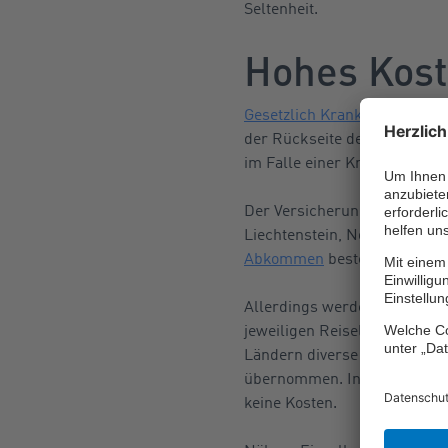
Seltenheit.
Hohes Kost
Gesetzlich Krankenversicher
der Rückseite der
elektroni
im Falle einer Krankheit oder
Der Versicherungsschutz über
Liechtenstein, Norwegen, Ma
Abkommen
besteht, wie in d
Allerdings werden hier maxi
jeweiligen Reiselandes nach
Ländern diverse medizinisch
übernommen. In allen andere
keine Kosten.