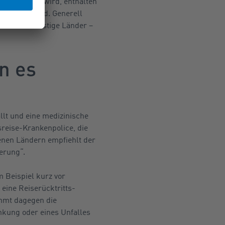
übernommen wird, enthalten
abrufbar sind. Generell
EU oder sonstige Länder –
n es
llt und eine medizinische
sreise-Krankenpolice, die
enen Ländern empfiehlt der
erung“.
 Beispiel kurz vor
eine Reiserücktritts-
immt dagegen die
nkung oder eines Unfalles