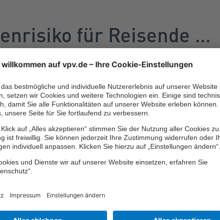
enrisiko für Reisende …
te
haben zwar im Rahmen der
Europäischen Krankenversicheru
schen Gesundheitskarte
zu finden ist, in einigen Ländern einen
 eines Unfalles.
 die EKVK gilt im Detail in den 27 Ländern der
Europäischen U
zedonien, Montenegro, Serbien, der Schweiz und in Staaten, mit
er Türkei und in Tunesien.
mal die Kosten übernommen, die ein gesetzlich krankenversich
 den dortigen geltenden Rechtsvorschriften erhalten würde. Kon
 notwendige Kosten von der deutschen GKV für Reisende nicht o
n Reiseländern, wie den USA, Kanada, Australien, China oder 