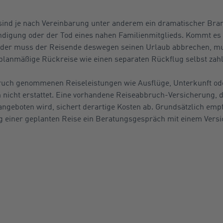
, sind je nach Vereinbarung unter anderem ein dramatischer Br
ndigung oder der Tod eines nahen Familienmitglieds. Kommt es
 oder muss der Reisende deswegen seinen Urlaub abbrechen, mu
lanmäßige Rückreise wie einen separaten Rückflug selbst zahl
pruch genommenen Reiseleistungen wie Ausflüge, Unterkunft od
nicht erstattet. Eine vorhandene Reiseabbruch-Versicherung, di
angeboten wird, sichert derartige Kosten ab. Grundsätzlich empfi
g einer geplanten Reise ein Beratungsgespräch mit einem Ver