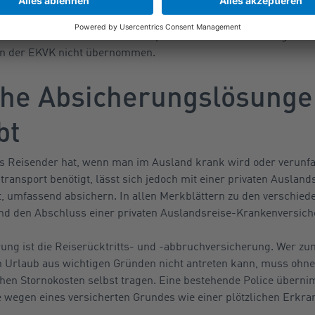
i einem Unfall oder einer Erkrankung im Ausland von der GKV 
chiedenen Ländern
, die im
Webportal des GKV-Spitzenverbandes
ten für einen Krankenrücktransport aus dem Ausland – egal ob 
n der EKVK nicht übernommen.
he Absicherungslösunge
bt
ls Reisender hat, wenn man im Ausland krank wird oder verunfa
ansport benötigt, lässt sich jedoch mit einer privaten Ausland
t, umfassend absichern. In allen Merkblättern zu den verschied
d den Abschluss einer privaten Auslandsreise-Krankenversich
ung ist die Reiserücktritts- und -abbruchversicherung. Wer zum
 Urlaub aus wichtigen Gründen nicht antreten kann, muss ohne 
ohen Stornokosten selbst tragen. Eine bestehende Police übern
e wegen eines versicherten Grundes wie einer plötzlichen Erkra