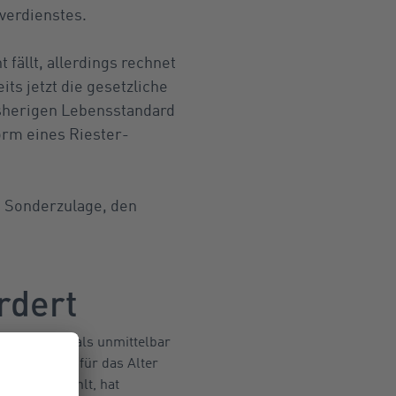
sverdienstes.
 fällt, allerdings rechnet
ts jetzt die gesetzliche
isherigen Lebensstandard
Form eines Riester-
e Sonderzulage, den
rdert
berechtigt, als unmittelbar
ntenvertrag für das Alter
ertrag einzahlt, hat