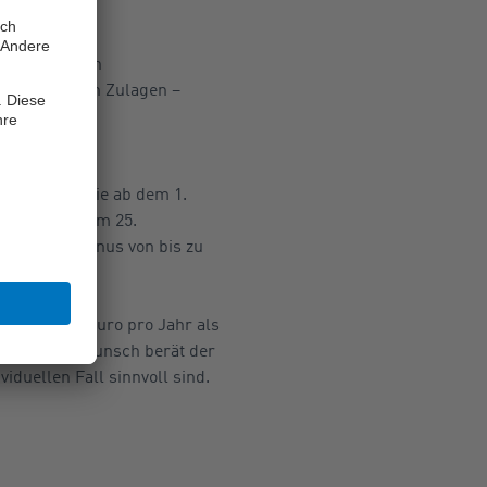
tigungen.
s-pflichtigen
er staatlichen Zulagen –
r das ein
Für Kinder, die ab dem 1.
 die vor ihrem 25.
insteiger-Bonus von bis zu
imal 2.100 Euro pro Jahr als
ulagen. Auf Wunsch berät der
iduellen Fall sinnvoll sind.