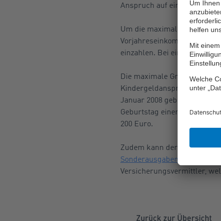
Anspruch auf eine staatliche
Um die maximale Zulagenhöhe
Vorjahreseinkommens in den R
einzahlen. Bei einem geringe
Die maximale Grundzulage bet
Kindergeldanspruch besteht, 
Januar 2008 geboren sind, si
Geburtstag einen Riester-Ve
200 Euro.
Zudem kann der Riester-Spare
Sonderausgaben steuerlich 
Versicherungsvermittler, wel
Zurück zur Übersicht