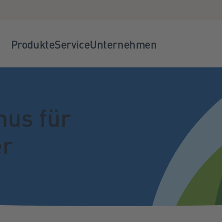
Produkte
Service
Unternehmen
nus für
er