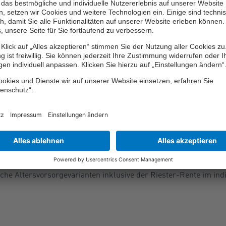
Grundzulage
und
Kinderzulage
sowie auch steuerliche Vergüns
 zu erhalten, muss man vier Prozent seines sozialversicherung
iester-Vertrag als Sparbeitrag – also Eigenbeitrag inklusive d
ren Sparbeitrag gibt es eine anteilig geringere Zulagenhöhe.
rägt 175 Euro pro Jahr. Für jedes Kind des Riester-Sparers, fü
erhält er als Kinderzulage zusätzlich bis zu 185 Euro pro Jahr. 
nd es 300 Euro. Wie bereits erwähnt, erhalten Förderberechtigte,
rtrag abgeschlossen haben, zusätzlich einen einmaligen Berufse
r seine in einen Riester-Vertrag eingezahlten Beiträge bis max
absetzen
, wenn die Steuerersparnis dadurch höher ist als die Z
che Altersvorsorgevarianten inklusive der Riester-Rente im indiv