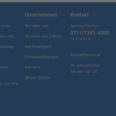
Unternehmen
Kontakt
rvices
Wir über uns
Service-Telefon
0711/1391-6000
derrufen
Struktur und Zahlen
Mo-Fr 8-18 Uhr
eldung
Nachhaltigkeit
Kontaktformular
Pressemeldungen
Finden Sie Ihren Berater
Ihr persönlicher
rben
Karriere
Berater vor Ort
Sie haben noch Fragen oder möchten sich
Offene Stellen
indivuell beraten lassen.
n mit VPV
PLZ oder Ort