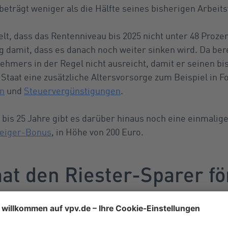
beträgt weniger als die Hälfte seines bisherigen Arbeit
lt, dass das Rentenniveau bis 2025 nicht unter 48 Prozent
damit, dass es danach noch weiter sinken wird. Da berei
nehmers in der Regel nicht ausreicht, damit er seinen b
 Staat eine zusätzliche Altersvorsorge zum Beispiel in 
n
und
Steuervergünstigungen
.
 bis 25 Jahre gibt es darüber hinaus noch eine einmalig
teiger-Bonus
, in Höhe von 200 Euro.
at den Riester-Sparer fö
herungs-Pflichtigen
wie Arbeitnehmer und Auszubildenden sind 
hepartner als mittelbar Förderberechtigte mit einem Riester-Re
rer, der selbst mindestens 60 Euro im Jahr in den geförderten V