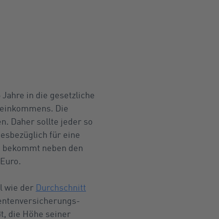
 Jahre in die gesetzliche
tseinkommens. Die
. Daher sollte jeder so
iesbezüglich für eine
et, bekommt neben den
 Euro.
l wie der
Durchschnitt
Rentenversicherungs-
t, die Höhe seiner