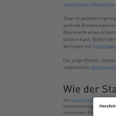
gesetzlichen Altersrente
Zwar ist gesetzlich gerege
auch die Bundesregierung 
Altersrente eines Arbeit
sichern kann, fördert der
Vertrages mit
Geldzulage
Für junge Riester-Sparer
sogenannten
Berufseins
Wie der Sta
Alle
gesetzlich Rentenversic
Förderberechtigte und ihre E
vorzusorgen. Ein Riester-Spa