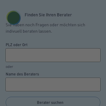
Zum Seiteninhalt springen
GESCHÄFTSKUNDEN
KUNDENPORTAL
Finden Sie Ihren Berater
MENÜ
Sie haben noch Fragen oder möchten sich
indivuell beraten lassen.
Damit man als Verbraucher zu
seinem Recht kommt
PLZ oder Ort
oder
30.03.2022
Name des Beraters
Probleme nach einem Warenkauf, falsche
Mietnebenkosten-Abrechnungen, fehlerhaft
durchgeführte Autoreparaturen bis hin zu horrenden
Stornogebühren für eine nicht angetretenen Reise –
Berater suchen
die Liste der möglichen Alltagsärgernisse ist lang.