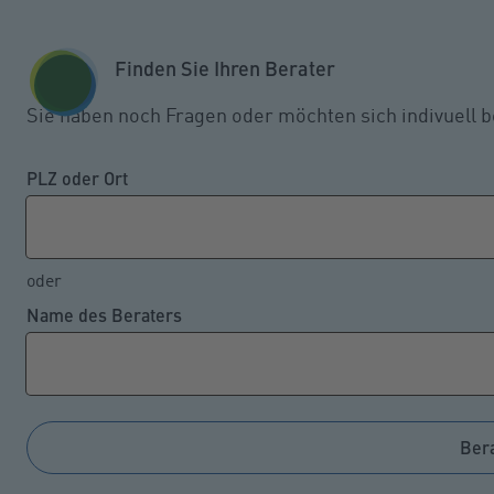
Zum Seiteninhalt springen
GESCHÄFTSKUNDEN
KUNDENPORTAL
Finden Sie Ihren Berater
MENÜ
Sie haben noch Fragen oder möchten sich indivuell b
Die Renteninformation – eine
PLZ oder Ort
Grundlage für die
Altersvorsorge
oder
Name des Beraters
06.05.2024
In der Regel bekommen gesetzlich Rentenversicherte
ab dem 27. Lebensjahr eine individuelle Aufstellung
Ber
der bisher erreichten und voraussichtlich