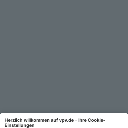
Geschäftskunden
Service
Unternehmen
Kontakt
Service-Telefon
0711/1391-6000
Mo-Fr 8-18 Uhr
Kontaktformular