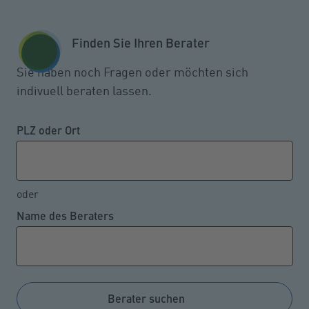
Zum Seiteninhalt springen
GESCHÄFTSKUNDEN
KUNDENPORTAL
Finden Sie Ihren Berater
MENÜ
Sie haben noch Fragen oder möchten sich
indivuell beraten lassen.
Eigenanteil für die stationäre
Pflege steigt auf über 2.400
PLZ oder Ort
Euro
oder
Name des Beraters
09.02.2023
Pflegebedürftige mit Pflegegrad zwei bis fünf
müssen aktuell im bundesweiten Durchschnitt nach
Abzug der gesetzlichen Pflegeversicherungs-
Berater suchen
Leistungen im ersten Jahr für eine stationäre Pflege