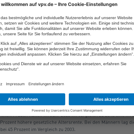
eindeutig ein Anstieg festzustellen. Seit 2006, damals hatten F
ungszeiten vorzuweisen, erhöhte sich der Wert fast jedes Jahr. 
en die bisher meisten Versicherungszeiten im Vergleich zu den Vo
es Jahr immer noch um fast zehn Prozent und damit 4,1 Jahre w
 als Männer. Allerdings betrug im Jahr 2013 der geschlechtersp
zeiten noch fast 26 Prozent beziehungsweise 10,6 Jahre und 20
bei der Rentenhöhe der 
 sich
lung bei der Anzahl der Versicherungszeiten zeigt sich auch be
tner: Frauen hatten im Jahr 2023 im Vergleich zu 2013 eine im 
rozent höhere gesetzliche Altersrente. Bei den Männern lag di
ei 45 Prozent im Vergleich zu 2003.