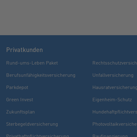
Privatkunden
Rund-ums-Leben Paket
Rechtsschutzversic
Berufsunfähigkeitsversicherung
Unfallversicherung
Parkdepot
Hausratversicherun
Green Invest
Eigenheim-Schutz
Zukunftsplan
Hundehaftpflichtver
Sterbegeldversicherung
Photovoltaikversich
Privathaftpflichtversicherung
Baufinanzierung