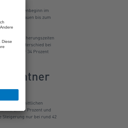
rauen bei Rentenbeginn im
2023 hatten Frauen bis zum
rjahren.
eniger Versicherungszeiten
ezifische Unterschied bei
03 sogar über 34 Prozent
Neurentner
im durchschnittlichen
Schnitt um 71 Prozent und
e Steigerung nur bei rund 42