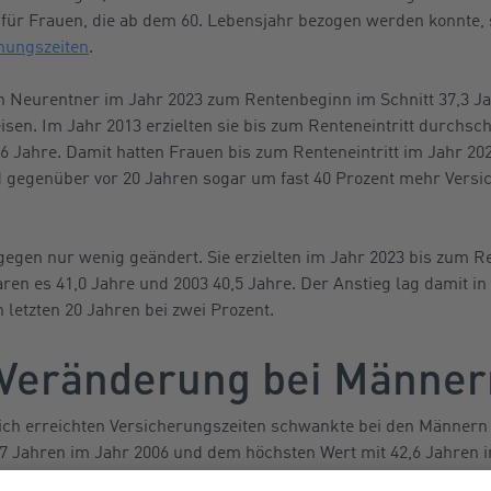
 für Frauen, die ab dem 60. Lebensjahr bezogen werden konnte, 
hungszeiten
.
en Neurentner im Jahr 2023 zum Rentenbeginn im Schnitt 37,3 J
sen. Im Jahr 2013 erzielten sie bis zum Renteneintritt durchsch
6 Jahre. Damit hatten Frauen bis zum Renteneintritt im Jahr 202
 gegenüber vor 20 Jahren sogar um fast 40 Prozent mehr Versi
egen nur wenig geändert. Sie erzielten im Jahr 2023 bis zum Ren
ren es 41,0 Jahre und 2003 40,5 Jahre. Der Anstieg lag damit in
 letzten 20 Jahren bei zwei Prozent.
Veränderung bei Männer
ich erreichten Versicherungszeiten schwankte bei den Männern 
,7 Jahren im Jahr 2006 und dem höchsten Wert mit 42,6 Jahren 
n keine tendenzielle Steigerung der Versicherungszeiten auf.