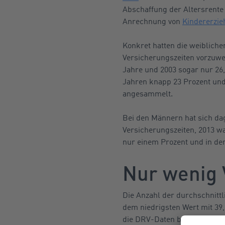
Abschaffung der Altersrente
Anrechnung von
Kindererzie
Konkret hatten die weiblich
Versicherungszeiten vorzuwei
Jahre und 2003 sogar nur 26,
Jahren knapp 23 Prozent und
angesammelt.
Bei den Männern hat sich dag
Versicherungszeiten, 2013 wa
nur einem Prozent und in den
Nur wenig 
Die Anzahl der durchschnittl
dem niedrigsten Wert mit 39
die DRV-Daten bei den Männer