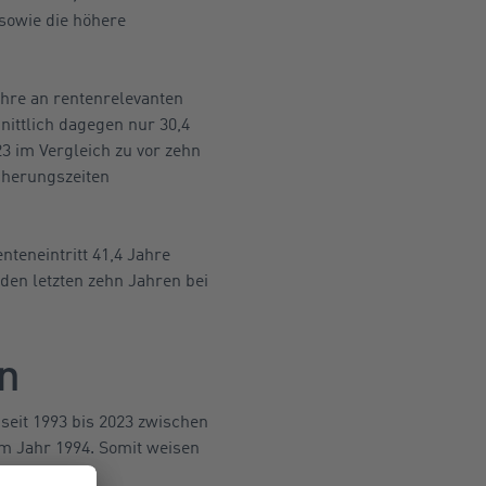
sowie die höhere
ahre an rentenrelevanten
nittlich dagegen nur 30,4
3 im Vergleich zu vor zehn
cherungszeiten
teneintritt 41,4 Jahre
 den letzten zehn Jahren bei
n
seit 1993 bis 2023 zwischen
im Jahr 1994. Somit weisen