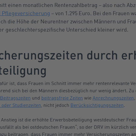
itt einen monatlichen Rentenzahlbetrag – also nach Abzu
d Pflegeversicherung
– von 1.295 Euro. Bei den Frauen w
och die Höhe der Neurentner zwischen Männern und Fra
der geschlechterspezifische Unterschied kleiner wird.
cherungszeiten durch er
eiligung
für ist, dass Frauen im Schnitt immer mehr rentenrelevante Ve
hrend sich bei den Männern diesbezüglich nur wenig ändert. Zu
Beitragszeiten
und
beitragsfreie Zeiten
wie
Anrechnungszeiten
,
 oder Studienzeiten
, nicht jedoch
Berücksichtigungszeiten
.
n Anstieg ist die erhöhte Erwerbsbeteiligung westdeutscher Fra
ausfällt als bei ostdeutschen Frauen“, so der DRV im kürzlich ve
 dazu beitragen, dass Frauen immer mehr Versicherungszeiten 