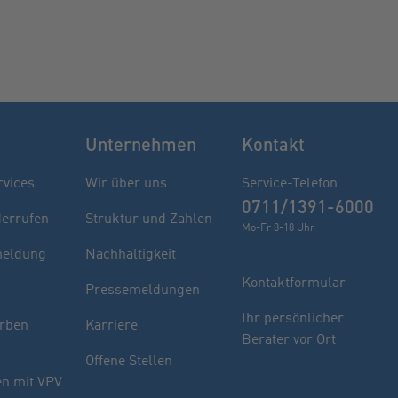
Unternehmen
Kontakt
rvices
Wir über uns
Service-Telefon
0711/1391-6000
derrufen
Struktur und Zahlen
Mo-Fr 8-18 Uhr
eldung
Nachhaltigkeit
Kontaktformular
Pressemeldungen
Finden Sie Ihren Berater
Ihr persönlicher
rben
Karriere
Berater vor Ort
Sie haben noch Fragen oder möchten sich
Offene Stellen
indivuell beraten lassen.
n mit VPV