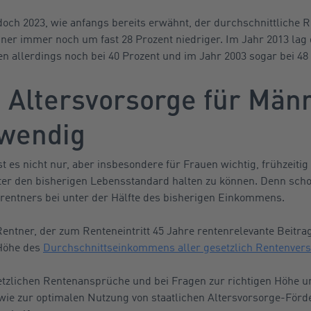
doch 2023, wie anfangs bereits erwähnt, der durchschnittliche 
ner immer noch um fast 28 Prozent niedriger. Im Jahr 2013 lag 
 allerdings noch bei 40 Prozent und im Jahr 2003 sogar bei 48 
e Altersvorsorge für Män
twendig
ist es nicht nur, aber insbesondere für Frauen wichtig, frühzeitig
er den bisherigen Lebensstandard halten zu können. Denn schon
rentners bei unter der Hälfte des bisherigen Einkommens.
 Rentner, der zum Renteneintritt 45 Jahre rentenrelevante Beitr
 Höhe des
Durchschnittseinkommens aller gesetzlich Rentenvers
tzlichen Rentenansprüche und bei Fragen zur richtigen Höhe 
owie zur optimalen Nutzung von staatlichen Altersvorsorge-För