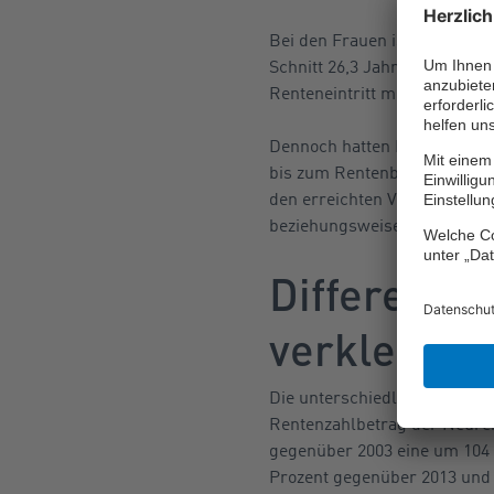
Bei den Frauen ist hingegen 
Schnitt 26,3 Jahre Versicher
Renteneintritt mit 37,3 Jahr
Dennoch hatten Frauen letzt
bis zum Rentenbeginn erzielt
den erreichten Versicherungs
beziehungsweise 14,0 Jahre.
Differenz 
verkleinert
Die unterschiedliche Entwick
Rentenzahlbetrag der Neuren
gegenüber 2003 eine um 104 P
Prozent gegenüber 2013 und b