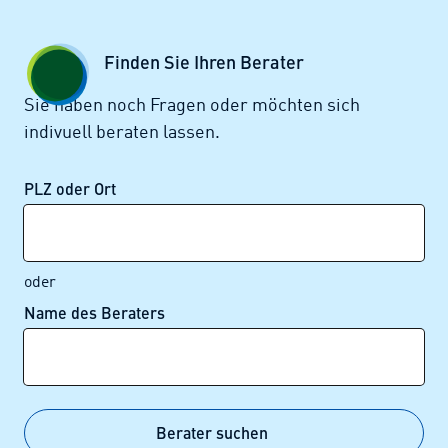
Zum Seiteninhalt springen
GESCHÄFTSKUNDEN
KUNDENPORTAL
Finden Sie Ihren Berater
MENÜ
Sie haben noch Fragen oder möchten sich
indivuell beraten lassen.
Alle News
PLZ oder Ort
oder
Name des Beraters
Alle News im Überblick
Berater suchen