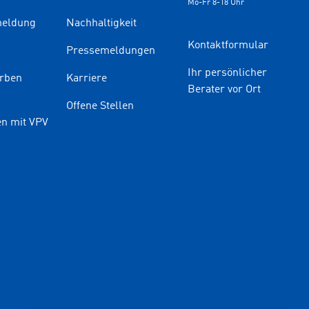
Mo-Fr 8-18 Uhr
eldung
Nachhaltigkeit
Kontaktformular
Pressemeldungen
Finden Sie Ihren Berater
Ihr persönlicher
rben
Karriere
Berater vor Ort
Sie haben noch Fragen oder möchten sich
Offene Stellen
indivuell beraten lassen.
n mit VPV
PLZ oder Ort
oder
Name des Beraters