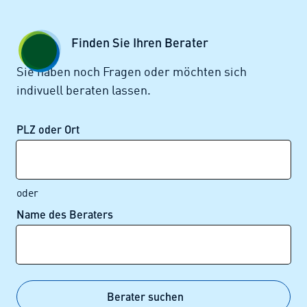
Zum Seiteninhalt springen
GESCHÄFTSKUNDEN
KUNDENPORTAL
Finden Sie Ihren Berater
MENÜ
Sie haben noch Fragen oder möchten sich
indivuell beraten lassen.
Alle News
PLZ oder Ort
oder
Name des Beraters
Alle News im Überblick
Berater suchen