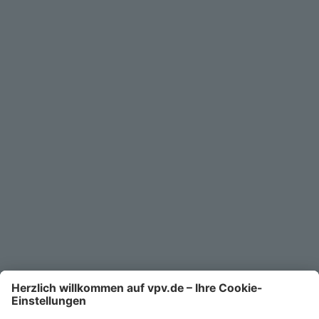
Geschäftskunden
Service
Unternehmen
Kontakt
Service-Telefon
0711/1391-6000
Mo-Fr 8-18 Uhr
Kontaktformular
Ihr persönlicher Berater vor Ort