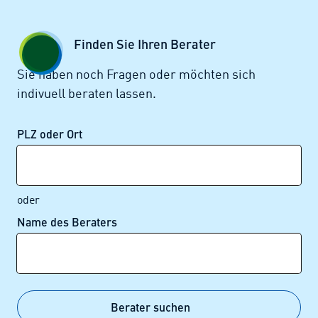
Zum Seiteninhalt springen
GESCHÄFTSKUNDEN
KUNDENPORTAL
Finden Sie Ihren Berater
MENÜ
Sie haben noch Fragen oder möchten sich
indivuell beraten lassen.
Alle News
PLZ oder Ort
oder
Name des Beraters
Alle News im Überblick
Berater suchen