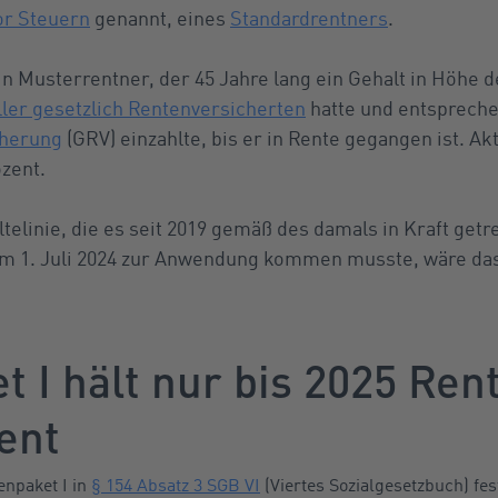
or Steuern
genannt, eines
Standardrentners
.
in Musterrentner, der 45 Jahre lang ein Gehalt in Höhe d
ller gesetzlich Rentenversicherten
hatte und entspreche
cherung
(GRV) einzahlte, bis er in Rente gegangen ist. Akt
ozent.
telinie, die es seit 2019 gemäß des damals in Kraft get
zum 1. Juli 2024 zur Anwendung kommen musste, wäre da
t I hält nur bis 2025 Ren
ent
npaket I in
§ 154 Absatz 3 SGB VI
(Viertes Sozialgesetzbuch) fes