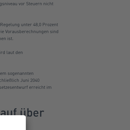
gsniveau vor Steuern nicht
 Regelung unter 48,0 Prozent
Die Vorausberechnungen sind
en ist.
ird laut den
em sogenannten
chließlich Juni 2040
etzesentwurf erreicht im
 auf über