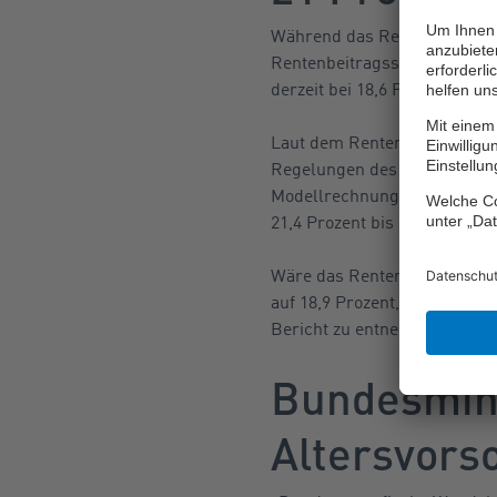
Während das Rentenniveau si
Rentenbeitragssatz, den Arbe
derzeit bei 18,6 Prozent. Au
Laut dem Rentenversicherun
Regelungen des Rentenpaketes 
Modellrechnungen zufolge mit
21,4 Prozent bis 2038 zu rec
Wäre das Rentenpaket II in K
auf 18,9 Prozent, in 2028 auf
Bericht zu entnehmen ist.
Bundesmini
Altersvors