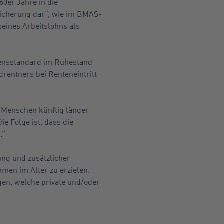
0er Jahre in die
sicherung dar“, wie im BMAS-
seines Arbeitslohns als
ebensstandard im Ruhestand
drentners bei Renteneintritt
e Menschen künftig länger
ie Folge ist, dass die
.“
ung und zusätzlicher
mmen im Alter zu erzielen.
gen, welche private und/oder