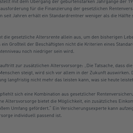
tellt mit dem Übergang der geburtenstarken Jahrgänge der 196
usforderung für die Finanzierung der gesetzlichen Rentenver
n seit Jahren erhält ein Standardrentner weniger als die Hälfte 
ht die gesetzliche Altersrente allein aus, um den bisherigen L
ein Großteil der Beschäftigten nicht die Kriterien eines Standar
tenniveau noch niedriger sein wird.
ftritt zur zusätzlichen Altersvorsorge: „Die Tatsache, dass di
Menschen steigt, wird sich vor allem in der Zukunft auswirken. D
g langfristig nicht mehr das leisten kann, was sie heute leistet
pfiehlt sich eine Kombination aus gesetzlicher Rentenversicher
he Altersvorsorge bietet die Möglichkeit, ein zusätzliches Einko
roßem Umfang gefördert.“ Ein Versicherungsexperte kann aufzei
rsorge individuell passend ist.