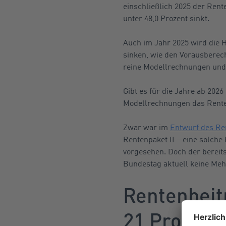
einschließlich 2025 der Rent
unter 48,0 Prozent sinkt.
Auch im Jahr 2025 wird die H
sinken, wie den Vorausbere
reine Modellrechnungen und 
Gibt es für die Jahre ab 202
Modellrechnungen das Renten
Zwar war im
Entwurf des Re
Rentenpaket II – eine solche 
vorgesehen. Doch der bereit
Bundestag aktuell keine Mehr
Rentenbeit
21 Prozent