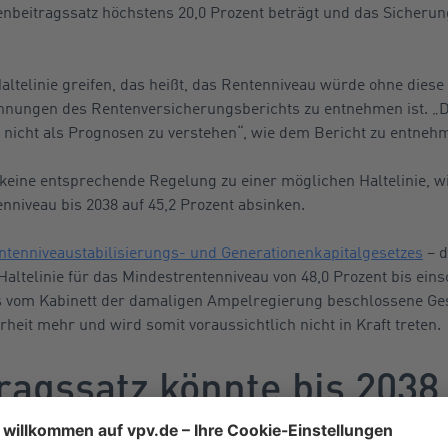
enbeitragssatz höchstens 20,0 Prozent beträgt und das Sicherun
altelinie greifen, das heißt, das Rentenniveau würde ohne diese
chnungen des Rentenversicherungsberichts zu entnehmen ist. „
nicht als Prognosen zu verstehen“, wie dem Bericht zu entnehm
6 keine entsprechende Regelung zu einer möglichen Haltelinie, w
niveau bis 2038 auf 45,2 Prozent absinken.
ntenniveaustabilisierungs- und Generationenkapitalgesetzes
– d
Haltelinie für das Mindestrentenniveau von 48,0 Prozent bis eins
s vom Kabinett der damaligen Ampelregierung beschlossene Ges
heit mehr und wird somit voraussichtlich nicht in Kraft treten.
ragssatz könnte bis 2038
 steigen