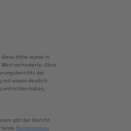
h diese Höhe wurde in
n Wert verhinderte. Ohne
herungsberichts der
g mit einem deutlich
u entrichten haben,
erem gibt der Bericht
artende
Rentenniveau
,