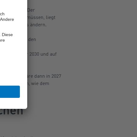
GRV rechnen. Der
älfte tragen müssen, liegt
zufolge nichts ändern.
n, dass ohne den
nach ist den
 bis zum Jahr 2030 und auf
gelegen und wäre dann in 2027
ozent gestiegen, wie dem
ichen