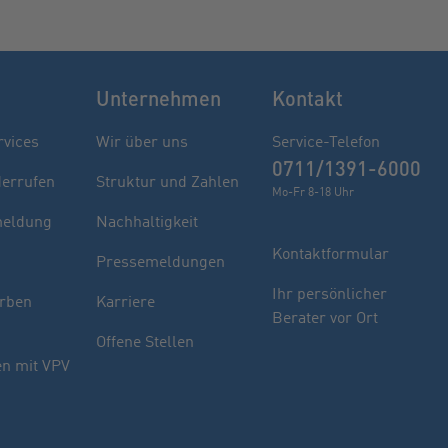
Unternehmen
Kontakt
rvices
Wir über uns
Service-Telefon
0711/1391-6000
derrufen
Struktur und Zahlen
Mo-Fr 8-18 Uhr
eldung
Nachhaltigkeit
Kontaktformular
Pressemeldungen
Finden Sie Ihren Berater
Ihr persönlicher
rben
Karriere
Berater vor Ort
Sie haben noch Fragen oder möchten sich
Offene Stellen
indivuell beraten lassen.
n mit VPV
PLZ oder Ort