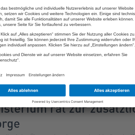
nkt, müssen die Beitragszahler mit steigenden Beiträgen zur 
itgeber und gesetzlich rentenversicherte Arbeitnehmer je zur H
ch in 2025 und 2026 soll sich hieran nach den Modellrechnungen 
gsbericht ist gemäß den Vorausberechnungen davon auszugehe
II der Beitragssatz bis 2027 stabil bei 18,6 Prozent bleibt. Da
 einem Anstieg auf 19,8 Prozent im Jahr 2028, auf 20,0 Prozent
hnen.
raft getreten, hätte der Beitragssatz bis 2026 bei 18,6 Prozent 
 19,9 Prozent, bis 2030 auf 20,4 Prozent und bis 2038 auf 22,3 Pr
sterium rät zur zusätzl
orge