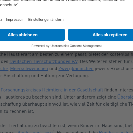
ne separate Tierhalterhaftpflichtversicherung. Wichtig bei allen
reichend hohe Versicherungssumme von mindestens fünf Millione
s bei Personenschäden oft der Fall ist, das Geld ausreicht, um 
es passenden Haustieres
lche Haustierart am besten zu einem passt, bietet der kostenlos
 des
Deutschen Tierschutzbundes e.V
. Des Weiteren stehen für 
sche
,
Meerschweinchen
und
Zwergkaninchen
jeweils Broschüre
r Anschaffung und Haltung zur Verfügung.
s
Forschungskreises Heimtiere in der Gesellschaft
finden Interes
s Haustieres zu beachten sind. Unter anderem zeigt eine
Übersic
haffung überhaupt sinnvoll ist, wie viel Zeit für die tägliche T
 zu rechnen ist.
der Tierhaltung zu beachten ist, wenn Kinder im Haus sind, biet
schüre „
Kinder und Tiere
“. Herausgeber ist die
Bundesarbeits-