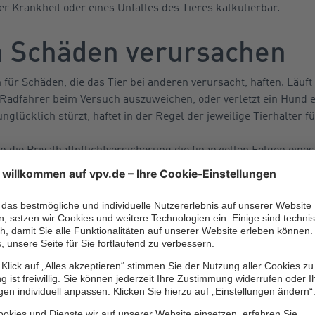
er Krankheit oder eines Unfalles des Tieres kalkulierbar.
 Schäden verursachen
ür Schäden, die das Tier bei anderen verursacht, haften. Läuft 
n Radfahrer beim Versuch auszuweichen, oder verletzt ein Hund e
nglücklich stürzt, haftet in der Regel der jeweilige Tierhalter 
n die Privathaftpflichtversicherung die finanziellen Folgen ein
ine eigene Tierhalterhaftpflichtversicherung notwendig. Eine b
nimmt beispielsweise Schäden, die zahme Haustiere oder gezähmt
chen, Hamster oder auch Mäuse – anrichten.
licen ist jedoch die Haltung von Spinnen, Schlangen, Reptilien o
versichert. Häufig können jedoch auch diese Tiere auf Anfrage b
thaftpflicht-Schutz mit eingeschlossen werden.
nd sonstigen Reit- und Zugtieren, aber auch von gewerblich od