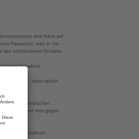
beispielsweise eine Katze auf
inen Passanten, weil er ihn
für den entstandenen Schaden.
es solchen Schadens
estehende
e Kleintiere – dazu zählen
der sonstigen exotischen
eim Versicherer teils gegen
er landwirtschaftlich