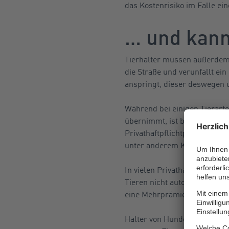
das Kostenrisiko im Falle ein
… und kann
Tierhalter müssen außerdem f
die Straße und verunfallt ei
anspringt, dieser deswegen u
Während bei einigen Tierarte
übernimmt, ist bei anderen e
Privathaftpflichtpolice über
unter anderem Katzen, Kanin
In vielen Privathaftpflichtpo
Tieren nicht automatisch mit
eine Mehrprämie in den Priva
Halter von Hunden, Pferden u