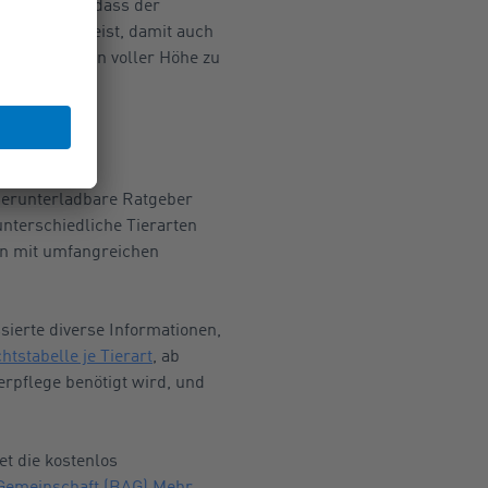
 Policen ist, dass der
n Euro aufweist, damit auch
den Schaden in voller Höhe zu
 herunterladbare Ratgeber
unterschiedliche Tierarten
n mit umfangreichen
sierte diverse Informationen,
htstabelle je Tierart
, ab
ierpflege benötigt wird, und
et die kostenlos
Gemeinschaft (BAG) Mehr