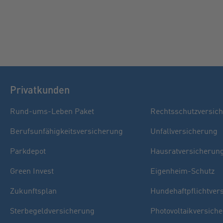
Privatkunden
Rund-ums-Leben Paket
Rechtsschutzversic
Berufsunfähigkeitsversicherung
Unfallversicherung
Parkdepot
Hausratversicherun
Green Invest
Eigenheim-Schutz
Zukunftsplan
Hundehaftpflichtver
Sterbegeldversicherung
Photovoltaikversich