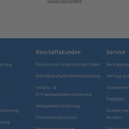
Zurück zum Anfang
Geschäftskunden
Service
herung
Rund-ums-Unternehmen Paket
Vertragsse
Betriebshaftpflichtversicherung
Vertrag wi
g
Inhalts- &
Schadensm
Ertragsausfallversicherung
Ratgeber
Gebäudeversicherung
sicherung
Kunden we
Firmenrechtsschutz
Kunden
erung
Branchenlösungen
Erfahrunge