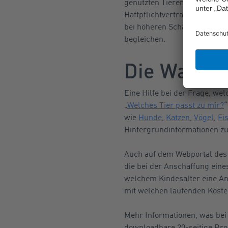
genutzten Tieren benötigen ei
Haftpflichtvertrag eine aus
bei höheren Schäden, wie die
begleichen.
Die Wahl d
Eine Hilfe bei der Frage, we
„
Welches Tier passt zu mir?
“
wie
Hunde
,
Katzen
,
Vögel
,
Fi
Hintergrundinformationen zu
Auch auf dem Webportal de
die bei der Anschaffung eine
welchem Kindesalter eine Ansc
mit welchen laufenden Kosten
Mehr Informationen, was bei 
downloadbare 20-seitige Bro