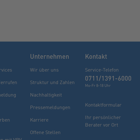
Unternehmen
Kontakt
rvices
Wir über uns
Service-Telefon
0711/1391-6000
derrufen
Struktur und Zahlen
Mo-Fr 8-18 Uhr
eldung
Nachhaltigkeit
Kontaktformular
Pressemeldungen
Finden Sie Ihren Berater
Ihr persönlicher
rben
Karriere
Berater vor Ort
Sie haben noch Fragen oder möchten sich
Offene Stellen
indivuell beraten lassen.
n mit VPV