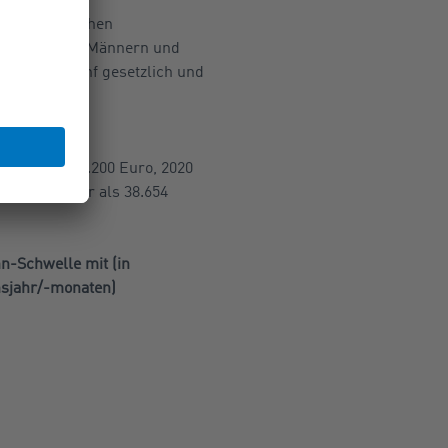
der gesetzlichen
ng“ von fünf Männern und
demikern, fünf gesetzlich und
jeweiligen
weise über 85.200 Euro, 2020
und 1990 mehr als 38.654
n-Schwelle mit (in
sjahr/-monaten)