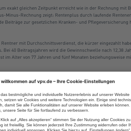
m exakt gleichen Zeitpunkt erreicht wie in der Rechnung mit 
lus-Minus-Rechnung zeigt: Rentenplus durch laufende Renten
 Beiträge zur gesetzlichen Kranken- und Pflegeversicherung 
 Rentner mit Durchschnittsverdienst, die kürzer eingezahlt hab
. Bei 40 Beitragsjahren wird die Gewinnschwelle nach 12,38 Ja
erst im Alter von 77 Jahren und fünf Monaten beziehungsweise mi
on für real existierende 
tverdiener
r hinaus Originalfälle untersucht, zu denen ihm Rentenbeschei
rlagen. Genauer betrachtet hat er die Daten von acht Bestandsr
 in den Jahren 2007 bis 2020 in den Ruhestand gegangen sind.