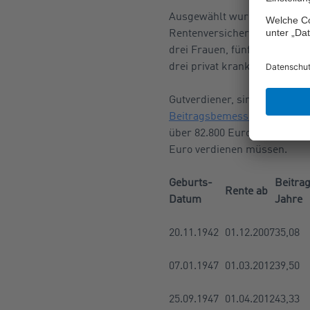
Ausgewählt wurden ausschließ
Rentenversicherung und ein
drei Frauen, fünf Regelalter
drei privat krankenversiche
Gutverdiener, sind Beschäfti
Beitragsbemessungs-Grenze 
über 82.800 Euro, 2019 mehr 
Euro verdienen müssen.
Geburts-
Beitra
Rente ab
Datum
Jahre
20.11.1942
01.12.2007
35,08
07.01.1947
01.03.2012
39,50
25.09.1947
01.04.2012
43,33