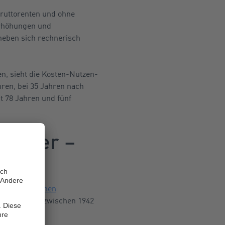
Bruttorenten und ohne
erhöhungen und
heben sich rechnerisch
en, sieht die Kosten-Nutzen-
hren, bei 35 Jahren nach
t 78 Jahren und fünf
Rentner –
de der
Deutschen
entnern, die zwischen 1942