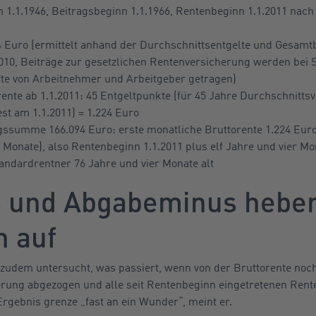
.1.1946, Beitragsbeginn 1.1.1966, Rentenbeginn 1.1.2011 nach
Euro (ermittelt anhand der Durchschnittsentgelte und Gesamtbe
2010, Beiträge zur gesetzlichen Rentenversicherung werden bei S
lfte von Arbeitnehmer und Arbeitgeber getragen)
ente ab 1.1.2011: 45 Entgeltpunkte (für 45 Jahre Durchschnittsv
st am 1.1.2011) = 1.224 Euro
ssumme 166.094 Euro: erste monatliche Bruttorente 1.224 Euro
r Monate), also Rentenbeginn 1.1.2011 plus elf Jahre und vier Mon
andardrentner 76 Jahre und vier Monate alt
 und Abgabeminus heben
h auf
zudem untersucht, was passiert, wenn von der Bruttorente noch
rung abgezogen und alle seit Rentenbeginn eingetretenen Ren
rgebnis grenze „fast an ein Wunder“, meint er.