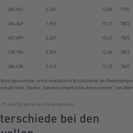
385.963
2.323
13,85
77/0
346.349
1.910
15,11
78/2
407.499
2.201
15,42
78/5
378.154
2.509
12,56
78/3
386.438
2.613
12,32
78/0
(Beitragssumme: erste monatliche Bruttorente) ab Rentenbeginn
schaft mbH, Studie „Gewinnschwelle bei Altersrenten“ von Wer
77 und 78 Jahren bei Originalfällen
terschiede bei den
wellen