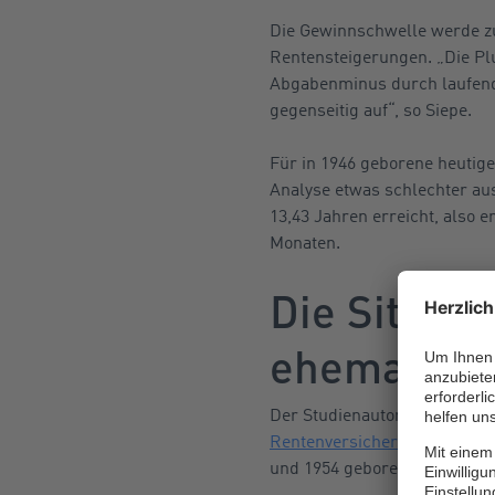
Die Gewinnschwelle werde zu
Rentensteigerungen. „Die P
Abgabenminus durch laufende
gegenseitig auf“, so Siepe.
Für in 1946 geborene heutige
Analyse etwas schlechter aus
13,43 Jahren erreicht, also 
Monaten.
Die Situati
ehemals Gu
Der Studienautor hat darübe
Rentenversicherung
(DRV) vo
und 1954 geboren wurden und