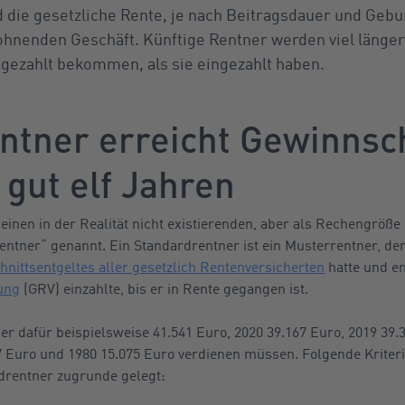
d die gesetzliche Rente, je nach Beitragsdauer und Gebu
lohnenden Geschäft. Künftige Rentner werden viel länge
gezahlt bekommen, als sie eingezahlt haben.
ntner erreicht Gewinnsc
 gut elf Jahren
einen in der Realität nicht existierenden, aber als Rechengröß
ntner“ genannt. Ein Standardrentner ist ein Musterrentner, der 
nittsentgeltes aller gesetzlich Rentenversicherten
hatte und en
ung
(GRV) einzahlte, bis er in Rente gegangen ist.
er dafür beispielsweise 41.541 Euro, 2020 39.167 Euro, 2019 39.
7 Euro und 1980 15.075 Euro verdienen müssen. Folgende Kriteri
drentner zugrunde gelegt: