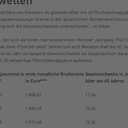
sterfälle von Rentnern im gleichen Alter mit 40 Pflichtbeitragsj
tragsbemessungs-Grenze in der gesetzlichen Rentenversicherun
ring sich die Gewinnschwellen unterscheiden“, so Siepe.
, der sich auf einen real existierenden Rentner Jahrgang 1942 b
ak-even-Point bei zwölf Jahren und acht Monaten statt bei elf 
und ein Jahr verlängerte Gewinnschwelle sei hauptsächlich dara
 35 vollwertige Pflichtbeitragsjahre aufweise.
agssumme in
erste monatliche Bruttorente
Gewinnschwelle in J
*
in Euro***
Alter von 65 Jahren
0
1.868,42
11,64
5
1.890,49
12,00
8
1.919,48
12,30