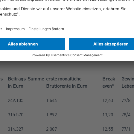
lich Gutverdiener mit mindestens 35 Pflichtbeitragsjahren in 
er geschlossenen Erwerbsbiografie. So kam eine „bunte Mischu
s- und drei Frührentnern, fünf Akademikern und drei Nicht-Aka
rten Senioren zusammen.
gte deren Verdienst während der Erwerbstätigkeit oberhalb der 
in der GRV (West)
lagen. 2021 hätte ein Gutverdiener beispiels
als 80.400 Euro, 2010 über 66.000 Euro, 2000 über 52.765 Euro 
gs-
Beitrags-Summe
erste monatliche
Break-
Gewin
in Euro
Bruttorente in Euro
even*
Leben
249.105
1.644
12,63
77/8
315.570
1.992
13,20
78/4
314.327
2.087
12,55
77/1