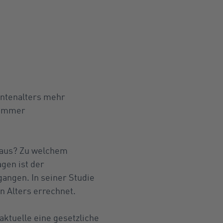
Rentenalters mehr
s immer
e aus? Zu welchem
gen ist der
angen. In seiner Studie
n Alters errechnet.
aktuelle eine gesetzliche