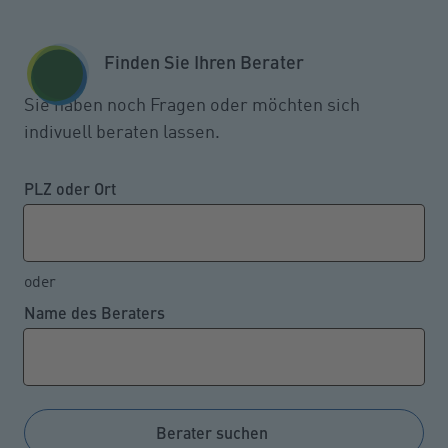
Zum Seiteninhalt springen
GESCHÄFTSKUNDEN
KUNDENPORTAL
Finden Sie Ihren Berater
MENÜ
Sie haben noch Fragen oder möchten sich
indivuell beraten lassen.
Gesund bleiben trotz
Sommerhitze
PLZ oder Ort
oder
27.05.2022
Name des Beraters
Bereits zum Frühjahr sind in diesem Jahr
Temperaturen von über 25 Grad Celsius keine
Seltenheit mehr. Nicht nur bei Kindern, Kranken und
Älteren können jedoch hohe Außentemperaturen
Berater suchen
ohne die richtigen Vorsichtsmaßnahmen zum