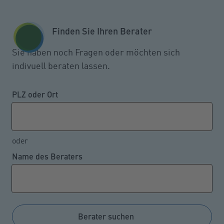
Zum Seiteninhalt springen
GESCHÄFTSKUNDEN
KUNDENPORTAL
Finden Sie Ihren Berater
MENÜ
Sie haben noch Fragen oder möchten sich
indivuell beraten lassen.
Günstigere Lebens- und
Krankenversicherung durch
PLZ oder Ort
Rückdatierung
oder
Name des Beraters
04.04.2022
Es gibt einige Faktoren, die die Prämienhöhe einer
privaten Kranken- oder Lebensversicherung
bestimmen. Neben dem gewünschten
Berater suchen
Versicherungsumfang und dem Gesundheitszustand