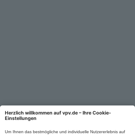
Geschäftskunden
Service
Unternehmen
Kontakt
Service-Telefon
0711/1391-6000
Mo-Fr 8-18 Uhr
Kontaktformular
Ihr persönlicher Berater vor Ort